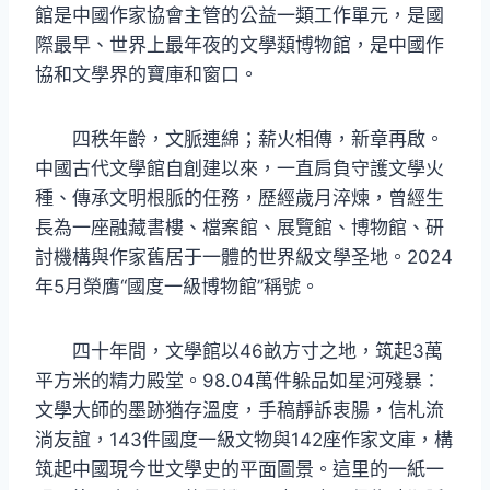
館是中國作家協會主管的公益一類工作單元，是國
際最早、世界上最年夜的文學類博物館，是中國作
協和文學界的寶庫和窗口。
四秩年齡，文脈連綿；薪火相傳，新章再啟。
中國古代文學館自創建以來，一直肩負守護文學火
種、傳承文明根脈的任務，歷經歲月淬煉，曾經生
長為一座融藏書樓、檔案館、展覽館、博物館、研
討機構與作家舊居于一體的世界級文學圣地。2024
年5月榮膺“國度一級博物館”稱號。
四十年間，文學館以46畝方寸之地，筑起3萬
平方米的精力殿堂。98.04萬件躲品如星河殘暴：
文學大師的墨跡猶存溫度，手稿靜訴衷腸，信札流
淌友誼，143件國度一級文物與142座作家文庫，構
筑起中國現今世文學史的平面圖景。這里的一紙一