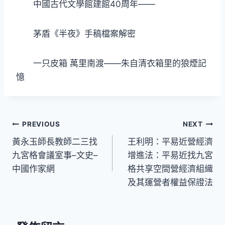
中國古代文學館建館40周年——
茅盾《半夜》手稿檔案解密
一只皮箱 萬里南渡——朱自清衣箱里的狼煙記
憶
文
PREVIOUS
NEXT
黃永玉師長教師二三找
王利明：平易近營經濟
章
九宮格會議室事–文史–
增進法：平易近找九宮
導
中國作家網
格共享空間營經濟組織
及其運營者權益保證法
覽