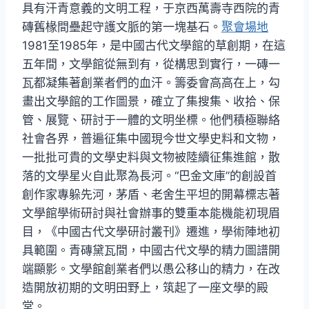
具有汗青意義的文明工程，于京西萬壽寺西院的青
磚舊椽間壘起守護文脈的第一塊基石。
聚會場地
1981至1985年，是中國古代文學館的草創期，在這
五年間，文學館從無到有，從構思到實行，一磚一
瓦都凝集著創業者們的血汗。籌委會高高在上，勾
畫出文學館的工作圖景，確立了集搜集、收拾、保
管、展覽、研討于一體的文明坐標。他們積極聯絡
社會各界，普遍征集中國現今世文學史料和文物，
一批批可貴的文學史料與文物被陸續征集進館，散
落的文學星火自此聚為長河。“巴金文庫”的創設首
創作家專躲先河，茅盾、老舍生平坦的開幕標志著
文學館學術研討與社會辦事的雙重本能機能初現眉
目，《中國古代文學研討叢刊》遷進，學術陣地初
具範圍。青磚黛瓦間，中國古代文學的精力圖譜開
端顯影。文學館創業者們以愚公移山的精力，在改
造開放初期的文明田野上，筑起了一座文學的殿
堂。