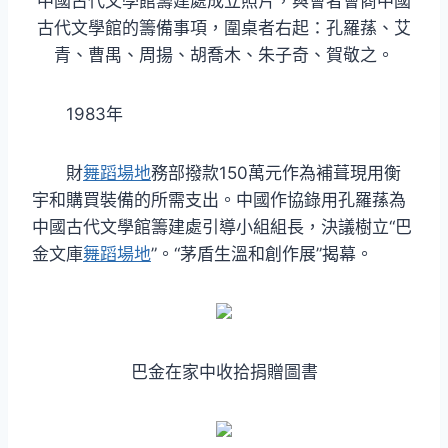
中國古代文學館籌建處成立照片，與會者會商中國
古代文學館的籌備事項，圍桌者右起：孔羅蓀、艾
青、曹禺、周揚、胡喬木、朱子奇、賀敬之。
1983年
財
舞蹈場地
務部撥款150萬元作為補葺現用衡
宇和購買裝備的所需支出。中國作協錄用孔羅蓀為
中國古代文學館籌建處引導小組組長，決議樹立“巴
金文庫
舞蹈場地
”。“茅盾生溫和創作展”揭幕。
巴金在家中收拾捐贈圖書