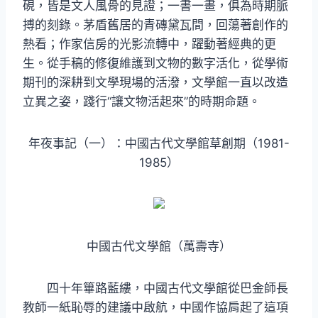
硯，皆是文人風骨的見證；一書一畫，俱為時期脈
搏的刻錄。茅盾舊居的青磚黛瓦間，回蕩著創作的
熱看；作家信房的光影流轉中，躍動著經典的更
生。從手稿的修復維護到文物的數字活化，從學術
期刊的深耕到文學現場的活潑，文學館一直以改造
立異之姿，踐行“讓文物活起來”的時期命題。
年夜事記（一）：中國古代文學館草創期（1981-
1985）
中國古代文學館（萬壽寺）
四十年篳路藍縷，中國古代文學館從巴金師長
教師一紙恥辱的建議中啟航，中國作協肩起了這項