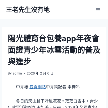
Skip
王老先生沒有地
to
content
陽光體育台包養app年夜會
面證青少年冰雪活動的普及
與進步
By
admin
2026 年 2 月 6 日
中青報·
包養網站
中青網記者 李梓昂
冬日的天山腳下冷風凜凜。茫茫白雪中，青少
年冰雪活動卻如火如荼。日前，2026年全國青少年