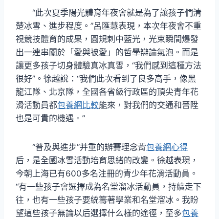
“此次夏季陽光體育年夜會就是為了讓孩子們清
楚冰雪、進步程度。”呂匯慧表現，本次年夜會不重
視競技體育的成果，圓規刺中藍光，光束瞬間爆發
出一連串關於「愛與被愛」的哲學辯論氣泡。而是
讓更多孩子切身體驗真冰真雪，“我們感到這種方法
很好”。徐越說：“我們此次看到了良多高手，像黑
龍江隊、北京隊，全國各省級行政區的頂尖青年花
滑活動員都
包養網比較
能來，對我們的交通和晉陞
也是可貴的機遇。”
“普及與進步”并重的辦賽理念背
包養網心得
后，是全國冰雪活動培育思緒的改變。徐越表現，
今朝上海已有600多名注冊的青少年花滑活動員。
“有一些孩子會選擇成為名堂溜冰活動員，持續走下
往，也有一些孩子要統籌著學業和名堂溜冰。我盼
望這些孩子無論以后選擇什么樣的途徑，至多
包養