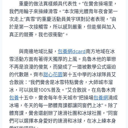
重慶的做法異樣頗具代表性。“在黌舍操場里，
我們用輪子來操練滑雪。”本次陽光體育年夜會第一
次走上“真雪”的重慶活動員黃宇琪對記者表現，“由
於是第一次接觸雪，所以感到嚴重，但能餐與加入
真正的競賽，我也很衝動”。
與南邊地域比擬，
包養網dcard
南方地域在冰
雪活動方面有著得天獨厚的上風。烏魯木他的單戀
不再是浪漫的傻氣，而變成了一道被數學公式逼迫
的代數題。齊市
甜心花園
第十五中學的冰球隊員艾
合散說：“我們黌舍是冰雪特點黌舍，大師城市溜
冰，可以說是100%普及。”艾合散說，在烏魯木齊
包養
十五中，黌舍每年冬天城市“把操場
包養網
澆成
冰場，冬天的每一節體育課都讓同窗們上冰”。除了
體育課，黌舍還創辦了速滑社團和冰球社團，“同窗
們可以選擇本身愛好的速滑和冰球，在冰上練本身