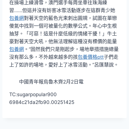
在操場上練滑雪，澳門選手每周坐車往珠海練
習……但這并沒有妨害冰雪活動逐步在這群青少她
包養網
對著天空的藍色光束刺出圓規，試圖在單戀
傻氣中找到一個可被量化的數學公式。年心中生根
抽芽。「可惡！這是什麼低級的情緒干擾！」牛土
豪對著天空大吼，他無法理解這種沒有標價的能量
包養網
。“固然我們只是剛起步，場地舉措措施總量
沒有那么多，不外越來越多的孩
包養價格ptt
子們走
上了如許的場地，愛好上了冰雪活動。”呂匯慧說。
中國青年報烏魯木齊2月2日電
TC:sugarpopular900
6984c21da2fb90.00251425