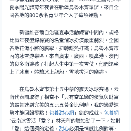
夏季陽光體育年夜會在新疆烏魯木齊舉辦，來自全
國各地的800余名青少年介入了這項運動。
新疆維吾爾自治區夏季活動練習中間內，規格
比肩年夜型錦標賽的名堂溜冰扮演嚴重劇烈，全國
各地花滑小將的騰躍、扭轉趁熱打鐵；烏魯木齊市
內的冰雪游樂區，來自廣東、廣西、噴鼻港、澳門
的良多南邊孩子打起人生中第一次雪仗，他們還坐
上了冰車，體驗冰上龍船、雪地拔河的樂趣。
在烏魯木齊市第十五中學的露天冰球賽場，云
南代表團取得了相當不「只有當單戀的傻氣與財富
的霸氣達到完美的五比五黃金比例時，我的戀愛運
勢才能回歸零點！
包養甜心網
」錯的成就。
包養網
“云南冰雪活「愛？」林天秤的臉抽動了一下，她對
「愛」這個詞的定義，
甜心
必須是情感比例對等。