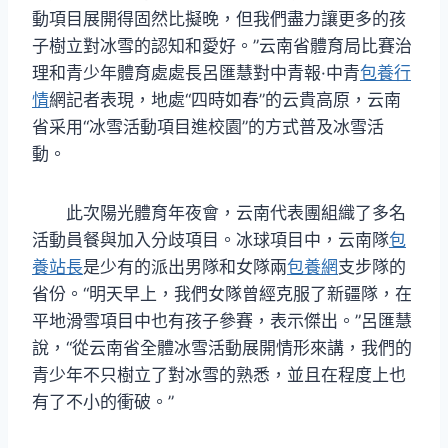
動項目展開得固然比擬晚，但我們盡力讓更多的孩
子樹立對冰雪的認知和愛好。”云南省體育局比賽治
理和青少年體育處處長呂匯慧對中青報·中青
包養行
情
網記者表現，地處“四時如春”的云貴高原，云南
省采用“冰雪活動項目進校園”的方式普及冰雪活
動。
此次陽光體育年夜會，云南代表團組織了多名
活動員餐與加入分歧項目。冰球項目中，云南隊
包
養站長
是少有的派出男隊和女隊兩
包養網
支步隊的
省份。“明天早上，我們女隊曾經克服了新疆隊，在
平地滑雪項目中也有孩子參賽，表示傑出。”呂匯慧
說，“從云南省全體冰雪活動展開情形來講，我們的
青少年不只樹立了對冰雪的熟悉，並且在程度上也
有了不小的衝破。”