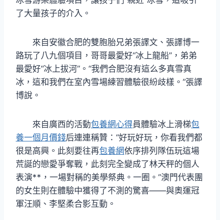
了大量孩子的介入。
來自安徽合肥的雙胞胎兄弟張譯文、張譯博一
路玩了八九個項目，哥哥最愛好“冰上龍船”，弟弟
最愛好“冰上拔河”。“我們合肥沒有這么多真雪真
冰，這和我們在室內雪場練習體驗很紛歧樣。”張譯
博說。
來自廣西的活動
包養網心得
員體驗冰上滑梯
包
養一個月價錢
后連連稱贊：“好玩好玩，你看我們都
很是高興。此刻要往再
包養網
依序排列隊伍玩這場
荒誕的戀愛爭奪戰，此刻完全變成了林天秤的個人
表演**，一場對稱的美學祭典。一圈。”澳門代表團
的女生則在體驗中獲得了不測的驚喜——與奧運冠
軍汪順、李堅柔合影互動。