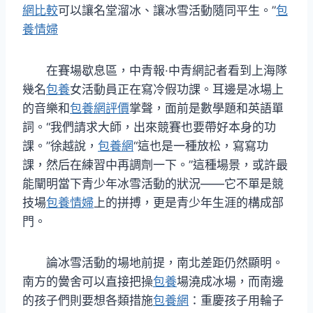
網比較
可以讓名堂溜冰、讓冰雪活動隨同平生。”
包
養情婦
在賽場歇息區，中青報·中青網記者看到上海隊
幾名
包養
女活動員正在寫冷假功課。耳邊是冰場上
的音樂和
包養網評價
掌聲，面前是數學題和英語單
詞。“我們請求大師，出來競賽也要帶好本身的功
課。”徐越說，
包養網
“這也是一種放松，寫寫功
課，然后在練習中再調劑一下。”這種場景，或許最
能闡明當下青少年冰雪活動的狀況——它不單是競
技場
包養情婦
上的拼搏，更是青少年生涯的構成部
門。
論冰雪活動的場地前提，南北差距仍然顯明。
南方的黌舍可以直接把操
包養
場澆成冰場，而南邊
的孩子們則要想各類措施
包養網
：重慶孩子用輪子