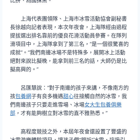
比拼、為國抹黑。
上海代表團領隊、上海市冰雪活動協會副秘書
長徐越向記者表現，本次年夜會，上海隊經由過程
提拔選出排名靠前的優良花滑活動員參賽。在隊列
滑項目中，上海隊拿到了第三名，“是一個很驚喜的
成就”。“我們南邊冰場不是特殊多，展開冰上活動
絕對來說比擬晚，能拿到前三名的話，大師仍是比
擬高興的。”
呂匯慧說：“對于南邊的孩子來講，不像南方的
孩
包養網
子有良多機遇
甜心
往接觸自然的冰雪，我
們南邊孩子只要走進雪場、冰場
女大生包養俱樂
部
，才有能夠樹立對冰雪的直不雅熟悉。”
高程度競技之外，本屆年夜會還設置了豐盛的
冰雪游樂體驗項目，讓孩子們“親近”冰雪，這吸引