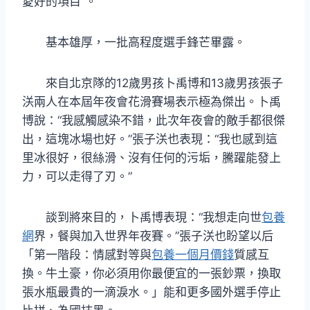
愛好的項目”。
基本雄厚，一批高程度選手鋒芒畢露。
來自北京隊的12歲男孩卜禹博和13歲男孩張子
浂兩人在本屆年夜會花滑賽場表示極為傑出。卜禹
博說：“我感觸感染不錯，此次年夜會的敵手都很傑
出，這塊冰場也好。”張子浂也表現：“我也感到這
里冰很好，很絲滑、沒有任何的污垢，騰躍能發上
力，可以走得了刃。”
談到將來目的，卜禹博表現：“我想走向世
包養
網
界，餐與加入世界年夜賽。”張子浂也盼望以后
「第一階段：情感對等與
包養一個月價錢
質感互
換。牛土豪，你必須用你最便宜的一張鈔票，換取
張水瓶最貴的一滴淚水。」能和更多國外選手停止