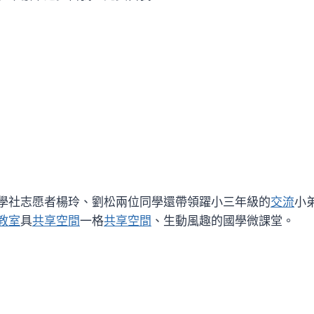
學社志愿者楊玲、劉松兩位同學還帶領躍小三年級的
交流
小
教室
具
共享空間
一格
共享空間
、生動風趣的國學微課堂。