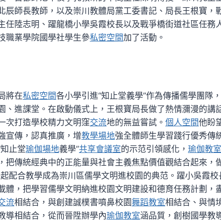
北辰師長教師，以及崇川教體局黨工委書記、局長王根寶，
主任陸志明、躍龍橋小學吳霞校長以及戰爭橋街道社區任務
技職業學院國學社學生參
私密空間
加了活動。
局將在
私密空間
各小學引進“知止堂義學”作為傳播儒學團隊
園、進課堂。在啟動儀式上，王根寶局長做了熱情瀰漫的講
一次打造學校精力文明窪
交流
地的無益嘗試。
個人空間
他盼
強宣傳，認真推廣，增
教學場地
強全體師生學習踐行優秀傳
“知止堂
瑜伽場地
義學”
共享會議室
的示范引領感化，
瑜伽教
，把傳統經典中的正能量與社會主義焦點價值觀結合起來，做
一起配合教學成為崇川區儒學文明進校園的典范。躍小吳霞校
載體，把學習儒學文明納進校園文明建設和德育任務計劃，盡
交流
相結合，與創建誠樸書噴鼻校園
舞蹈教室
相結合、與情
教導相結合，從而晉陞辦學內
瑜伽教室
涵品質，創樹國學教