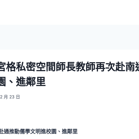
宮格私密空間師長教師再次赴南
園、進鄰里
12 月 23 日
赴通推動儒學文明進校園、進鄰里