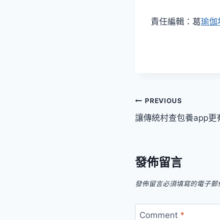
責任編輯：葛
瑜伽
文
PREVIOUS
讓傳統村查包養app更
章
導
發佈留言
覽
發佈留言必須填寫的電子郵
Comment
*