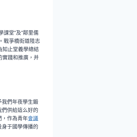
課堂”及“鄰里儒
。戰爭橋街道陸志
為知止堂義學總結
式的實踐和推廣，并
予我們年夜學生鍛
我們供給這么好的
們，作為青年
會議
投身于國學傳播的