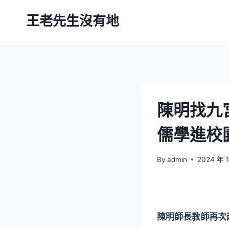
Skip
王老先生沒有地
to
content
陳明找九
儒學進校
By
admin
2024 年 
陳明師長教師再次