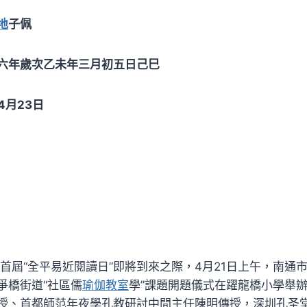
地
子佩
六年歲次乙未年三月初五日己巳
月23日
首屆“全平易近閱讀日”即將到來之際，4月21日上午，南通
爭橋街道“社區儒
瑜伽教室
學”課題開題儀式在躍龍橋小學舉
授、首都師范年夜學孔教研討中間主任陳明傳授，深圳孔圣