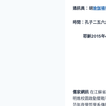
通訊員：胡
瑜伽場
時間：孔子二五六
耶穌2015年4
儒家網訊
在江蘇省
明進校園啟動暨戰
范年夜學哲學系傳