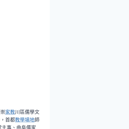
市崇
家教
川區儒學文
辦，首都
教學場地
師
堂主事、曲阜儒家