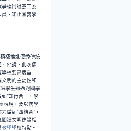
戰爭橋街道黨工委
人員、知止堂義學
，積極推進優秀傳統
話。他說，此次儒
望學校要高度重
統文明的主動性和
室
讓學生通過對國學
到“知行合一，學
長表現，要以儒學
力做到“四結合”，
境閱讀文明建設相
導
教學
學校特點。