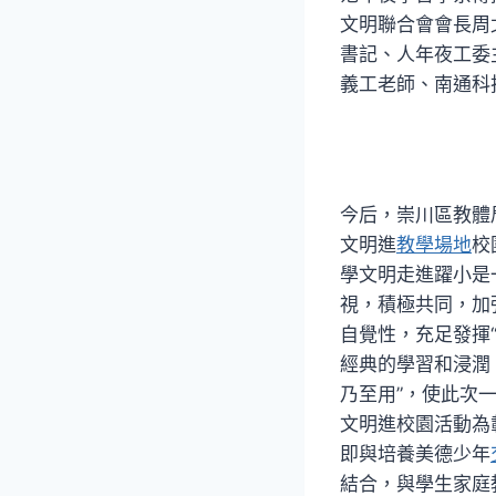
文明聯合會會長周
書記、人年夜工委
義工老師、南通科
今后，崇川區教體
文明進
教學場地
校
學文明走進躍小是
視，積極共同，加
自覺性，充足發揮
經典的學習和浸潤
乃至用”，使此次
文明進校園活動為
即與培養美德少年
結合，與學生家庭