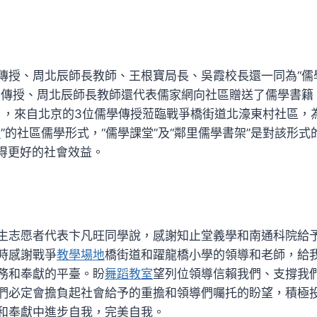
傳授、周北辰師長教師、王根寶局長、吳霞校長還一同為“儒學
明傳授、周北辰師長教師還代表儒家網向社區贈送了儒學書籍
月，來自北京的3位儒學傳授蒞臨戰爭橋街道北濠東村社區，
室
”的社區儒學形式，“儒學課堂”及“鄰里儒學書架”是對該形
得更好的社會效益。
生志愿者代表卞凡旺同學說，感謝知止堂義學和南通科院給
時感謝戰爭
教學場地
橋街道和躍龍橋小學的領導和老師，給
務和奉獻的平臺。盼
舞蹈教室
望列位領導信賴我們、支撐我
們必定會擔負起社會給予的重擔和領導們囑托的盼望，積極
和奉獻中進步自我，完美自我。