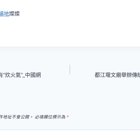
場地
燦燦
有“炊火氣”_中國網
都江堰文廟舉辦傳統
件地址不會公開。
必填欄位標示為
*