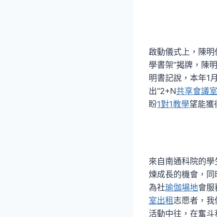
啟動儀式上，陳明
學書架”揭牌，陳
明書記說，本年1
出“2+N
共享會議
盼
1對1教學
望能獲
來自南通科院的學
煉成長的機會，同
為社
瑜伽場地
會服
室出租
志愿者，我
活動中往，在奮斗