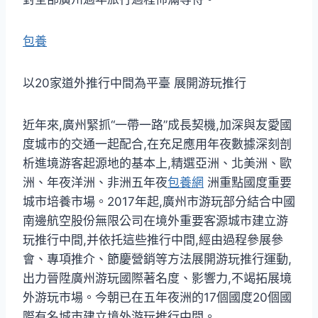
包養
以20家道外推行中間為平臺 展開游玩推行
近年來,廣州緊抓“一帶一路”成長契機,加深與友愛國
度城市的交通一起配合,在充足應用年夜數據深刻剖
析進境游客起源地的基本上,精選亞洲、北美洲、歐
洲、年夜洋洲、非洲五年夜
包養網
洲重點國度重要
城市培養市場。2017年起,廣州市游玩部分結合中國
南邊航空股份無限公司在境外重要客源城市建立游
玩推行中間,并依托這些推行中間,經由過程參展參
會、專項推介、節慶營銷等方法展開游玩推行運動,
出力晉陞廣州游玩國際著名度、影響力,不竭拓展境
外游玩市場。今朝已在五年夜洲的17個國度20個國
際有名城市建立境外游玩推行中間。