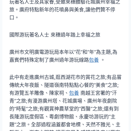
玩著名人士及其家眷,受邀來穗體驗花城廣州幸福之
旅。廣府特點新年的花噴鼻與美食,讓他們贊不停
口。
國際游玩著名人士 來穗過年踏上幸福之旅
廣州市文明廣電游玩局本年以“花”和“年”為主題,為
嘉賓們特殊定制了廣州過年游玩線路
包養
。
此中有走進廣州古城,逛西湖花市的賞花之旅;有品嘗
傳統大年夜飯、隧道嶺南特點點心餐的“美食”之旅;
有游覽五羊雕像、陳家祠、
包養
南越王宮署的“汗
青”之旅;有漫游廣州塔、花城廣場、廣州年夜劇院
的“時髦”之旅;有觀賞神農草堂的“西醫”之旅;還有到
長隆游玩度假區、粵劇博物館、永慶坊游玩的“主
題”之旅。全部過程涵蓋都會地標、天然不雅光、主