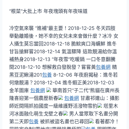
“根菜”大批上市 年夜塊頭有年夜味道
冷空氣來襲 “進補”最主要！2018-12-25 冬天四肢
舉動離婚後，她不幸的女兒未來會做什麼？冰冷 女
人攝生莫忘當回2018-12-18 脆鯇爽口海蠣鮮 進冬
甘旨搶鮮嘗2018-12-14 氣溫驟降 這款靚湯給你溫
補熱身2018-12-13 “年夜雪”吃暖鍋 一口冬意翻騰
間2018-12-10 想解救白發脫發？嘗嘗黃
包養網
精
黑豆泥鰍湯201
包養
8-12-06 年夜廚揭秘：進冬若
何燉靚湯？2018-12-04 進冬蝦正美2018-12-03
金羊圖庫
包養網
華南首只“子二代”熊貓在廣州長
隆喜迎第一個農歷新春
包養網
甘肅祁連山：攝影
師近間隔抓拍國度一級維護野活潑物雪豹
塔里木
河冰面融化萌生戈壁之春
男人當眾取下名畫分開
第二天即
包養
被抓被盜名畫也已尋回
看著都冷！