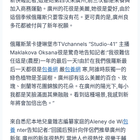
新快報記者,這是她第四次來廣州,前三次都是來餐與
加入商務運動。廣州的花很是美麗,她很是愛好,由於
這個季候俄羅斯只要雪沒有花。更可貴的是,廣州良
多花都被付與了新年祝願。
俄羅斯葉卡捷琳堡市TVchannels “Studio-41” 主播
Maklakova Oksana很是驚奇地告知記者:“我很難信
任這是(農歷)一年的最后一天!由於在我們俄羅斯最
后一天都很是
包養網
嚴
包養網
寒,阿誰時辰獨一的
綠色植物是圣誕樹。廣州卻有這么美麗的百合、玫
瑰、劍蘭等花團錦簇的花朵。在廣州的陽光下,每小
我都是笑臉滿面其樂融融。看到這種場景,我感到新
年將會加倍出色。”
來自悉尼本地兒童雜志編纂家庭的Aleney de Wi
包
養
nter告知記者:“回國后預計向伴侶們推舉廣州的
新年,廣州的新年很熱烈,當地人也很熱忱,很樂于輔