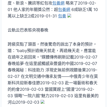
度、新浪、騰訊等紅包攻
包養網
略來了2019-02-
01 他人家的年關獎公然：超
包養網
6成缺乏1萬 10
萬以上缺乏2成2019-01-31
包養
云軌云巴表態央視春晚
跨裴奕點了頷首，然後驚奇的說出了本身的預計，
道：“baby預計過幾天就走，再過幾天走，應當能
在過年之前回來。”媒體傳佈刷新記載2019-02-07
春晚追夢·在這里感觸感染豐盛的中國2019-02-07
春晚揭秘：科技助力 浮現史無前例視聽後果2019-
02-07 在文明交通中傳承友情——中俄青少年在莫
斯科共迎新春佳節2019-02-03 赴一場藝術和春天
的約會2019-02-03 當國寶趕上“國漫”2019-02-
03 領略“一院六館”魅力2019-02-03 這里有最美的
河山2019-02-03