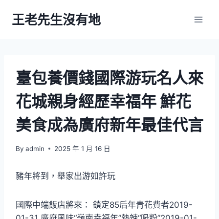
Skip
王老先生沒有地
to
content
臺包養價錢國際游玩名人來
花城親身經歷幸福年 鮮花
美食成為廣府新年最佳代言
By
admin
2025 年 1 月 16 日
豬年將到，舉家出游如許玩
國際中端飯店將來： 鎖定85后年青花費者2019-
01-31 廣府風味“嶺南幸福年”熱辣“吸粉”2019-01-