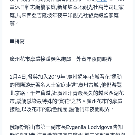
童沐日雜志編纂家庭,新加坡本地觀光社高等司理家
庭,馬來西亞吉隆坡年夜平洋觀光社發賣總監家庭
等。
■特寫
廣州花市摩肩接踵顏色絢麗 外賓年夜開眼界
2月4日,餐與加入2019年“廣州過年·花城看花”運動
的國際游玩著名人士家庭走進“廣州古城”,他們游覽
北京路、千年舊道,逛廣州汗青最長久的越秀西湖花
市,感觸感染最特殊的“賞花”之旅。廣州花市的摩肩
接踵,以及花市的顏色絢麗,讓他們年夜開眼界。
俄羅斯喀山市第一副市長Evgeniia Lodvigova告知