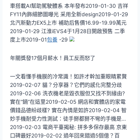
車搭載AI幫助駕駛體系 本年發布2019-01-30 吉祥
FY11內飾細節圖曝光 采用全新design2019-01-29
北汽新動力EX5上市 補助后售價16.99-19.99萬元
2019-01-29 江淮iEVS4于1月28日開啟預售 二季
度上市2019-01
包養
-29
年關獎發17個月薪水！員工反而怒了
一文看懂手機膜的冷常識！如許才幹加重眼睛累贅
2019-02-07 貓？分享器？它們的感化完整分歧
2019-02-06 洗衣機老是毀衣服但又找不到緣由?
實在“鍋”在這里2019-02-05 網店和實體店的家電
價錢品德紛歧樣? 實在內情是如許2019-02-04 智
妙手機耐受力性測試：徒手掰都掰不彎的手機是…
2019-02-03 電商平臺揭秘: 拼多多保存最高 京東
口碑最好2019-02-02 過年回來錯過5個億？百