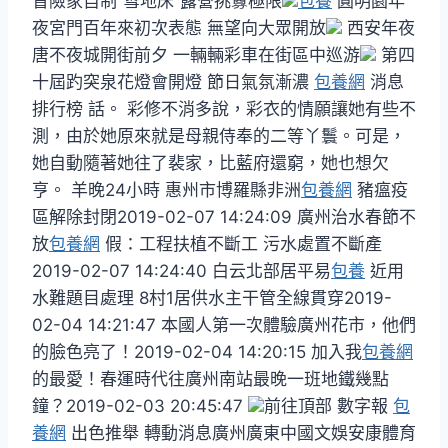
冒險家自制“雪地床”露營挑釁極限
包養
圓明園年
夜宮門百年來初次表態 無望向大眾開放
西安年夜
唐不夜城開街前夕 一輛輛彩車在街區中巡游
第四
十屆趵突泉花燈會開燈 節日氣氛漸濃
包養網
消息
排行榜 話。 彩修不消多說，彩衣的情願讓她有些不
測，由於她原來就是母親侍奉的二等丫鬟。可是，
她自動隨著她往了裴家，比藍府還窮，她也想欠
亨。 羊晚24小時 惠州市博羅縣非洲
包養網
豬瘟疫
區解除封閉2019-02-07 14:24:09 廣州治水春節不
放
包養網
假：工程扶植不斷工 污水處置不斷產
2019-02-07 14:24:40 白云北部居平易
包養
近用
水難題目處理 8村1居供水主干管全線貫穿2019-
02-04 14:21:47 本國人第一次體驗廣州花市，他們
的臉色亮了！2019-02-04 14:20:15 加入我
包養網
的最愛！春運時代往廣州南站最晚一班地鐵幾點
鐘？2019-02-03 20:45:47
前往頂部 數字報
包
養網
出色推舉 轉動消息廣州廣東中國文娛安康體育