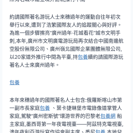
約請國際著名游玩人士來穗過年的運動自往年初次
舉行以來,遭到了浩繁國際友人的追蹤關心與好評。
為進一個步驟擦亮“廣州過年·花城看花”城市文明手
刺,本年,廣州市文明廣電游玩局再次結合中國南邊航
空股份無限公司、廣州嶺北國際企業團體無限公司,
以20家道外推行中間為平臺,持
包養
續約請國際游玩
著名人士來廣州過年。
包養
本年來穗過年的國際著名人士包含:俄羅斯喀山市第
一副市長家庭
包養
、葉卡捷琳堡市電錄像道掌管人
家庭,駕駛“廣州密斯號”環游世界的巴黎老
包養網
船
主家庭,墨西哥第一年夜電視臺——阿茲特克電視臺,
澳年夜利亞游玩寫作協會副主席、悉尼
包養
本地兒