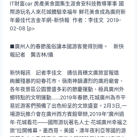
IT財富car 房產美食圖集生涯食安科技教導軍事 國
際游玩名人來花城體驗幸福年 鮮花美食成為廣府新
年最佳代言金羊網-新快報 作者：李佳文 2019-
02-08 [p>
■廣州人的春節風俗讓本國游客覺得別緻。 新快
報記者 龔吉林/攝
新快報訊 記者李佳文 通信員穗文廣旅宣報道
絢麗殘暴的迎春花市、嶺南神韻濃烈的廣府廟會、
各年夜景區公園豐盛多彩的節慶運動、極具廣州外
鄉特點的文明運動……2019年春節,花城廣州為市平
易近游客們預備了出色紛呈的文旅盛宴。2月3日,一
場游玩推介會在廣州西方賓館舉辦,2019年“廣州過
年·花城看花——國際游玩著名人士·花城廣州幸福之
旅”拉開帷幕。墨西哥、美國、澳年夜利亞等國的游