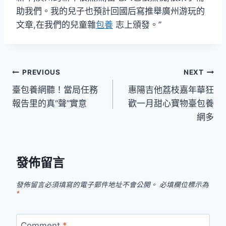
助我們。我的兒子也預計回國后寫推舉廣州游玩的
文章,在我們的兒童雜
包養
志上頒發。”
文
PREVIOUS
NEXT
臺包養網聽！當局任務
惠陽吉他荔枝嘉年華狂
章
報告里的真“聲”實意
歡一月甜心寶物臺包養
導
網多
覽
發佈留言
發佈留言必須填寫的電子郵件地址不會公開。
必填欄位標示為
*
Comment
*