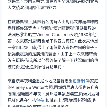
題樂土、嶺南文明等,讓嘉賓周全感觸感染廣州豐富
人文積淀和國際化城市魅力。
在啟動典禮上,國際著名游玩人士對此次佈滿年味的
過程都佈滿等待。曾駕駛“廣州密斯號”環游世界的
法國巴黎老船主Vincent Clouzeou表現,1980年他
第一次來廣州,那時也是下榻西方賓館。此次來他是
一家四口齊上陣,帶上了兩個從沒來過中國的兒子。
最讓他震動的是廣州的變更。由于上一次來穗時他
沒有逛過花街,所以他很等待了解一下狀況廣州的傳
統花街,趁便進鄉順俗買點年花。
來自澳年夜利亞悉尼本地兒童雜志編
包養網
纂家庭
的Aleney de Winter表現,固然悉尼唐人街也有迎春
闤闠,但範圍不年夜。廣州過年氛圍濃重,陌頭到處可
見紅包吊在年桔
包養
和桃花上,讓她感到很別緻,也
對全部廣州過年旅行過程佈滿等待。