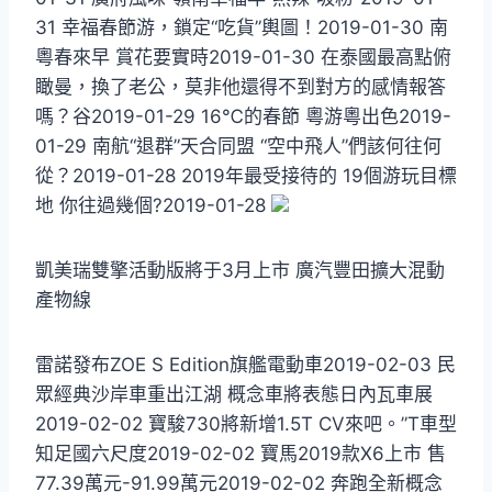
31 幸福春節游，鎖定“吃貨”輿圖！2019-01-30 南
粵春來早 賞花要實時2019-01-30 在泰國最高點俯
瞰曼，換了老公，莫非他還得不到對方的感情報答
嗎？谷2019-01-29 16℃的春節 粵游粵出色2019-
01-29 南航“退群”天合同盟 “空中飛人”們該何往何
從？2019-01-28 2019年最受接待的 19個游玩目標
地 你往過幾個?2019-01-28
凱美瑞雙擎活動版將于3月上市 廣汽豐田擴大混動
產物線
雷諾發布ZOE S Edition旗艦電動車2019-02-03 民
眾經典沙岸車重出江湖 概念車將表態日內瓦車展
2019-02-02 寶駿730將新增1.5T CV來吧。”T車型
知足國六尺度2019-02-02 寶馬2019款X6上市 售
77.39萬元-91.99萬元2019-02-02 奔跑全新概念