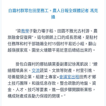
白霧村群眾在田里務工。農人日報全媒體記者 馮克
攝
“梁
教學
子動力壩子稻、田園不雅光古村游、農
旅融會促復興”，這句朗朗上口的成長思緒，是駐村
任務隊和村干部踏遍全村15個村平易近小組，翻山
越嶺摸家底、圍坐火塘聽平易近意后總結出來的。
掛包白霧村的娜姑鎮黨委副書記徐萬凱說：“繚
繞糯噴鼻米、
交流
蔬菜、文旅等財產，村里引進、
培養龍頭企業，組建‘土專家+
會議室出租
田秀才’鄉
土技巧團隊，和諧低息存款，整合疏散的地盤、資
金、人才、技巧等要素，進一個步驟開闢新業態，
構成財產成長動力保證的閉環。”