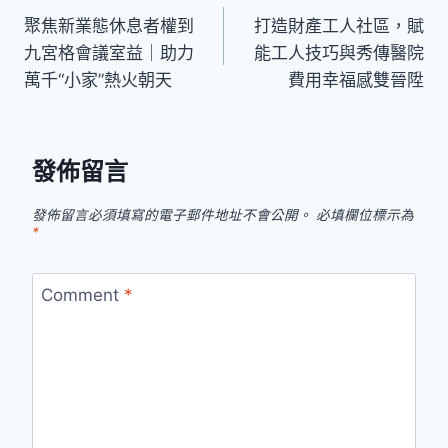
聚焦新業態休息者權到
打造財產工人社區，賦
章
九宮格會議室益｜助力
能工人技巧與秀傳醫院
導
萬千“小家”熱火朝天
費用幸福感雙晉陞
覽
發佈留言
發佈留言必須填寫的電子郵件地址不會公開。
必填欄位標示為
*
Comment
*