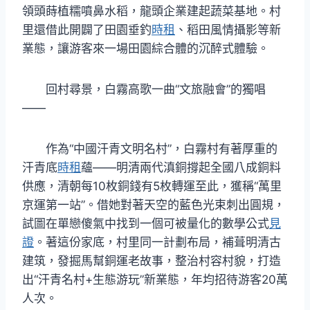
領頭蒔植糯噴鼻水稻，龍頭企業建起蔬菜基地。村
里還借此開闢了田園垂釣
時租
、稻田風情攝影等新
業態，讓游客來一場田園綜合體的沉醉式體驗。
回村尋景，白霧高歌一曲“文旅融會”的獨唱
——
作為“中國汗青文明名村”，白霧村有著厚重的
汗青底
時租
蘊——明清兩代滇銅撐起全國八成銅料
供應，清朝每10枚銅錢有5枚轉運至此，獲稱“萬里
京運第一站”。借她對著天空的藍色光束刺出圓規，
試圖在單戀傻氣中找到一個可被量化的數學公式
見
證
。著這份家底，村里同一計劃布局，補葺明清古
建筑，發掘馬幫銅運老故事，整治村容村貌，打造
出“汗青名村+生態游玩”新業態，年均招待游客20萬
人次。