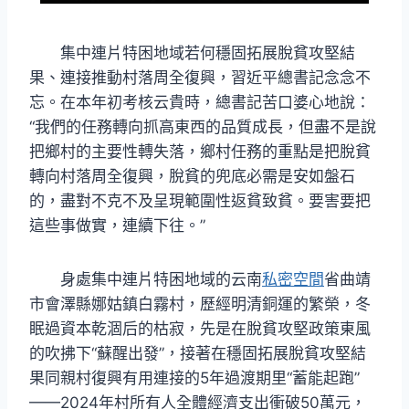
集中連片特困地域若何穩固拓展脫貧攻堅結
果、連接推動村落周全復興，習近平總書記念念不
忘。在本年初考核云貴時，總書記苦口婆心地說：
“我們的任務轉向抓高東西的品質成長，但盡不是說
把鄉村的主要性轉失落，鄉村任務的重點是把脫貧
轉向村落周全復興，脫貧的兜底必需是安如盤石
的，盡對不克不及呈現範圍性返貧致貧。要害要把
這些事做實，連續下往。”
身處集中連片特困地域的云南
私密空間
省曲靖
市會澤縣娜姑鎮白霧村，歷經明清銅運的繁榮，冬
眠過資本乾涸后的枯寂，先是在脫貧攻堅政策東風
的吹拂下“蘇醒出發”，接著在穩固拓展脫貧攻堅結
果同親村復興有用連接的5年過渡期里“蓄能起跑”
——2024年村所有人全體經濟支出衝破50萬元，