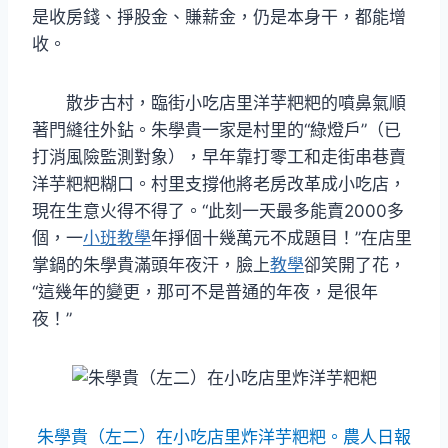
是收房錢、掙股金、賺薪金，仍是本身干，都能增
收。
散步古村，臨街小吃店里洋芋粑粑的噴鼻氣順
著門縫往外鉆。朱學貴一家是村里的“綠燈戶”（已
打消風險監測對象），早年靠打零工和走街串巷賣
洋芋粑粑糊口。村里支撐他將老房改革成小吃店，
現在生意火得不得了。“此刻一天最多能賣2000多
個，一
小班教學
年掙個十幾萬元不成題目！”在店里
掌鍋的朱學貴滿頭年夜汗，臉上
教學
卻笑開了花，
“這幾年的變更，那可不是普通的年夜，是很年
夜！”
朱學貴（左二）在小吃店里炸洋芋粑粑。農人日報