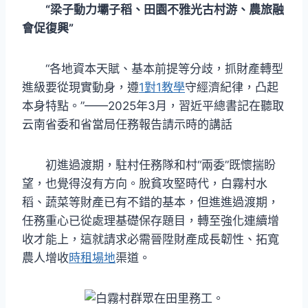
“梁子動力壩子稻、田園不雅光古村游、農旅融
會促復興”
“各地資本天賦、基本前提等分歧，抓財產轉型
進級要從現實動身，遵
1對1教學
守經濟紀律，凸起
本身特點。”——2025年3月，習近平總書記在聽取
云南省委和省當局任務報告請示時的講話
初進過渡期，駐村任務隊和村“兩委”既懷揣盼
望，也覺得沒有方向。脫貧攻堅時代，白霧村水
稻、蔬菜等財產已有不錯的基本，但進進過渡期，
任務重心已從處理基礎保存題目，轉至強化連續增
收才能上，這就請求必需晉陞財產成長韌性、拓寬
農人增收
時租場地
渠道。