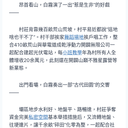
昂首看山，白霧演了一出“惹是生非”的好戲
——
村莊背靠幾百畝荒山荒坡，村平易近都說“這地
啥也干不了”。村干部挨家
舞蹈場地
挨戶唱工作，整
合410畝荒山與華電道成乾淨動力開闢無限公司一
起配合建起光伏電站，每
小班教學
年為村所有人全
體增收20余萬元，此刻還在開闢山巔不雅星露營等
新業態。
出門看壩，白霧奏出一部“古代田園”的交響
——
壩區地步水利好、地盤平、路暢達，村莊爭奪
資金完美
私密空間
基本舉措措施后，又流轉地盤、
往埂連片，讓千余畝“碎田”化零為整，一起配合社