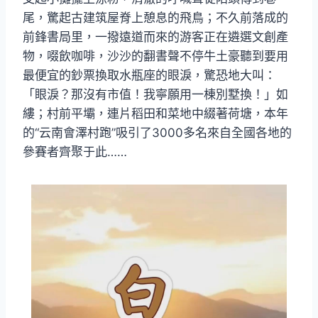
尾，驚起古建筑屋脊上憩息的飛鳥；不久前落成的
前鋒書局里，一撥遠道而來的游客正在遴選文創產
物，啜飲咖啡，沙沙的翻書聲不停牛土豪聽到要用
最便宜的鈔票換取水瓶座的眼淚，驚恐地大叫：
「眼淚？那沒有市值！我寧願用一棟別墅換！」如
縷；村前平壩，連片稻田和菜地中綴著荷塘，本年
的“云南會澤村跑”吸引了3000多名來自全國各地的
參賽者齊聚于此……