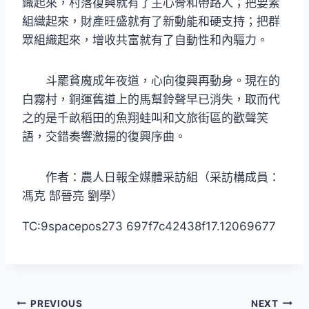
織起來，村落復興就有了主心骨和帶路人；把要素
組織起來，財產旺盛就有了新動能和硬支持；把群
眾組織起來，增收共富就有了自動性和內驅力。
斗罷貧魔成年夜道，心向復興再動身。現在的
白霧村，銅運舊道上的馬幫鈴聲早已消失，取而代
之的是千畝稻田的魚翔蛙叫和文旅街區的歡聲笑
語，交錯奏響激揚的復興序曲。
作者：農人日報全媒體采訪組（采訪構成員：
馮克 郜晉亮 劉學）
TC:9spacepos273 697f7c42438f17.12069677
文
PREVIOUS
NEXT