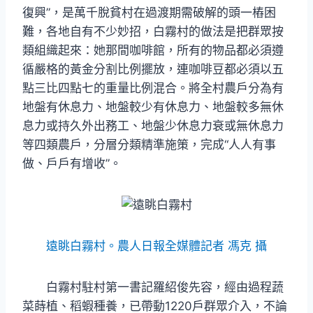
復興”，是萬千脫貧村在過渡期需破解的頭一樁困
難，各地自有不少妙招，白霧村的做法是把群眾按
類組織起來：她那間咖啡館，所有的物品都必須遵
循嚴格的黃金分割比例擺放，連咖啡豆都必須以五
點三比四點七的重量比例混合。將全村農戶分為有
地盤有休息力、地盤較少有休息力、地盤較多無休
息力或持久外出務工、地盤少休息力衰或無休息力
等四類農戶，分層分類精準施策，完成“人人有事
做、戶戶有增收”。
遠眺白霧村。農人日報全媒體記者 馮克 攝
白霧村駐村第一書記羅紹俊先容，經由過程蔬
菜蒔植、稻蝦種養，已帶動1220戶群眾介入，不論