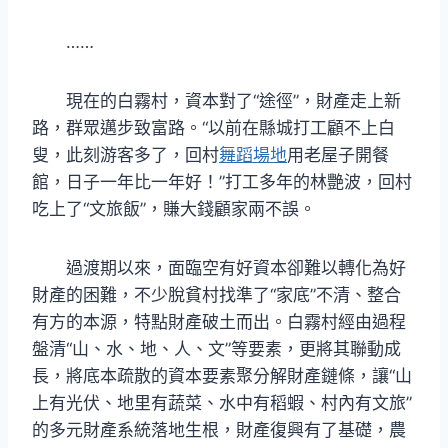
……
現在的白霧村，資本對了“途徑”，財產走上新
路，群眾邁步致富路。“以前在縣城打工顧不上白
叟，此刻游客多了，回村
舞蹈場地
用老屋子開餐
館，日子一年比一年好！”打工多年的林艷波，回村
吃上了“文旅飯”，賺大錢顧家兩不誤。
過渡期以來，面臨空有好資本卻難以轉化為好
財產的困難，不少脫貧村找準了“家底”不清、整合
有方的本源，特點財產破土而出。白霧村經由過程
盤清“山、水、地、人、文”等要素，更將其聯動成
長，將底本疏散的資本要素聚分解財產鏈條，讓“山
上有光伏、地里有蔬菜、水中有稻蝦、村內有文旅”
的多元財產系統落地生根，財產復興有了基礎，農