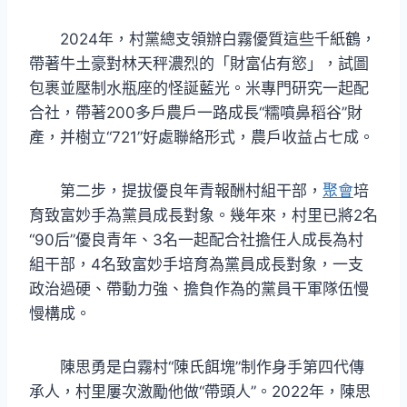
2024年，村黨總支領辦白霧優質這些千紙鶴，
帶著牛土豪對林天秤濃烈的「財富佔有慾」，試圖
包裹並壓制水瓶座的怪誕藍光。米專門研究一起配
合社，帶著200多戶農戶一路成長“糯噴鼻稻谷”財
產，并樹立“721”好處聯絡形式，農戶收益占七成。
第二步，提拔優良年青報酬村組干部，
聚會
培
育致富妙手為黨員成長對象。幾年來，村里已將2名
“90后”優良青年、3名一起配合社擔任人成長為村
組干部，4名致富妙手培育為黨員成長對象，一支
政治過硬、帶動力強、擔負作為的黨員干軍隊伍慢
慢構成。
陳思勇是白霧村“陳氏餌塊”制作身手第四代傳
承人，村里屢次激勵他做“帶頭人”。2022年，陳思