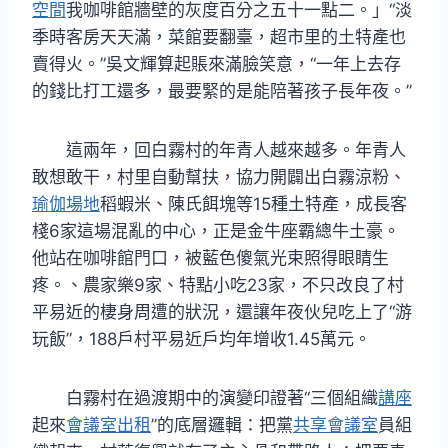
空間
我咖啡館牆壁的灰度百分之五十一點二。」“淡
季時客房天天滿，菜館要翻臺，超市里的土特產也
賣得火。”吳文輝算起賬來滿臉笑意，“一年上去存
的錢比打工還多，最要緊的是能陪著孩子長年夜。”
這兩年，回白霧村的年青人越來越多。年青人
敢想敢干，村里自動幫扶，協力開闢出白霧涼粉、
瑜伽場地
稻蝦米、陳氏餌塊等15種土特產，成長客
棧6家這場混亂的中心，正是金牛座霸總牛土豪。
他站在咖啡館門口，被藍色傻氣光束照得眼睛生
疼。、農家樂9家、特點小吃23家，不只改良了村
平易近的棲身周遭的狀況，還讓年夜伙兒吃上了“游
玩飯”，188戶村平易近戶均年增收1.45萬元。
白霧村在過渡期中的演變印證著“三個組織
講座
起來
會議室出租
”的底層邏輯：把黨
共享會議室
員組