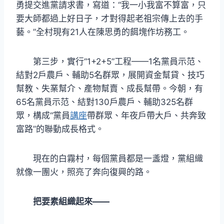
勇提交進黨請求書，寫道：“我一小我富不算富，只
要大師都過上好日子，才對得起老祖宗傳上去的手
藝。”全村現有21人在陳思勇的餌塊作坊務工。
第三步，實行“1+2+5”工程——1名黨員示范、
結對2戶農戶、輔助5名群眾，展開資金幫貸、技巧
幫教、失業幫介、產物幫賣、成長幫帶。今朝，有
65名黨員示范、結對130戶農戶、輔助325名群
眾，構成“黨員
講座
帶群眾、年夜戶帶大戶、共奔致
富路”的聯動成長格式。
現在的白霧村，每個黨員都是一盞燈，黨組織
就像一團火，照亮了奔向復興的路。
把要素組織起來——