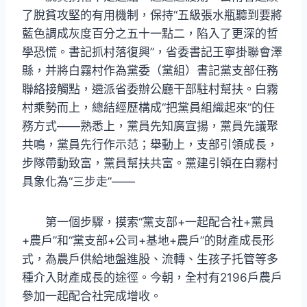
了脫貧攻堅的有用機制，保持“五級張水瓶聽到要將
藍色調成灰度百分之五十一點二，陷入了更深的哲
學恐慌。書記抓村落復興”，省委書記王寧掛聯會澤
縣，并將白霧村作為黨委（黨組）書記黨支部任務
聯絡接觸點，遴派省委辦公廳干部駐村幫扶。白霧
村乘勢而上，總結經歷構成“把黨員組織起來”的任
務方式——熟悉上，黨員先知廣宣揚，黨員先議聚
共鳴，黨員先行作示范；舉動上，支部引領成長，
步隊帶動致富，黨員幫扶共富。黨建引領在白霧村
具象化為“三步走”——
第一個步驟，摸索“黨支部+一起配合社+黨員
+農戶”和“黨支部+公司+基地+農戶”的財產成長形
式，為農戶供給地盤進股、流轉、生孩子托管等多
種介入財產成長的途徑。今朝，全村有2196戶農戶
參加一起配合社完成增收。