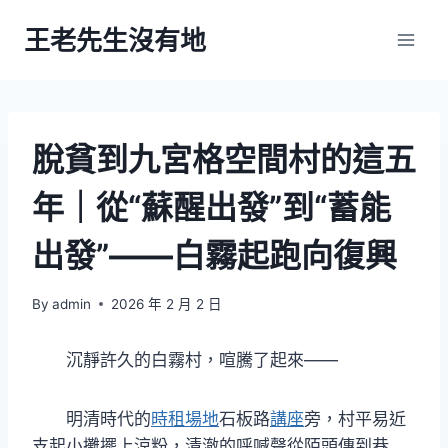
Skip
王老先生沒有地
to
content
脫貧到九宮格空間村的這五
年｜從“蘇醒出發”到“蓄能
出發”——白霧起跑向復興
By
admin
2026 年 2 月 2 日
沉靜許久的白霧村，喧騰了起來——
明清時代的
時租場地
石板路
講座
旁，村平易近
支起小攤擺上涼粉，清澈的呼喊聲從陌頭傳到巷