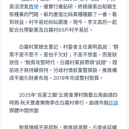
高沒泄氣
教學
，邊實行邊鉆研，終極摸索出稻蝦生
態種養的門路，畝均產值比純真種糧翻了一番。看
到效益，村平易近紛紜跟進。現今，李文高的一起
配合社帶動惠及白霧村65戶村平易近。
白霧村黨總支書記、村委會主任黃明昌說：“群
眾不是不愿干，是怕干欠好；不是不想富，而是缺
途徑。”脫貧攻堅時代，白霧村黨員帶頭“試錯”，蹚
前途子就持續保持，分歧村情就重整旗鼓，推進構
成平面化財產布局，2019年完成整村脫貧。
2025年“烏蒙之巔”云南會澤村跑暨云南曲靖四
時跑·秋天豐產樂跑季在白霧村舉行。曲靖市融
訪談
媒體中間供圖
脫貧摘帽不是起點，進進過渡期，云南省延續