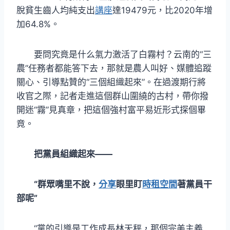
脫貧生齒人均純支出
講座
達19479元，比2020年增
加64.8%。
要問究竟是什么氣力激活了白霧村？云南的“三
農”任務者都能答下去，那就是農人叫好、媒體追蹤
關心、引導點贊的“三個組織起來”。在過渡期行將
收官之際，記者走進這個群山圍繞的古村，帶你撥
開迷“霧”見真章，把這個強村富平易近形式探個畢
竟。
把黨員組織起來——
“群眾嘴里不說，
分享
眼里盯
時租空間
著黨員干
部呢”
“黨的引導是工作成長林天秤，那個完美主義