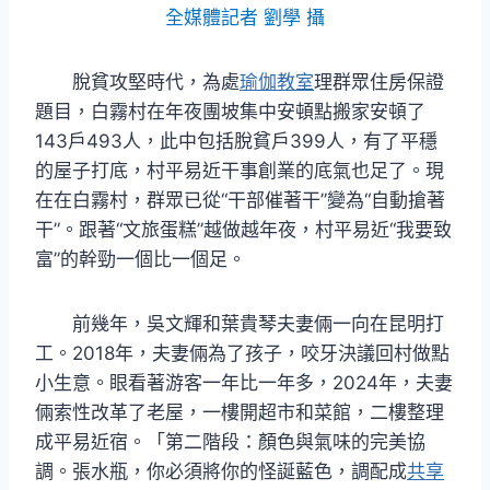
全媒體記者 劉學 攝
脫貧攻堅時代，為處
瑜伽教室
理群眾住房保證
題目，白霧村在年夜團坡集中安頓點搬家安頓了
143戶493人，此中包括脫貧戶399人，有了平穩
的屋子打底，村平易近干事創業的底氣也足了。現
在在白霧村，群眾已從“干部催著干”變為“自動搶著
干”。跟著“文旅蛋糕”越做越年夜，村平易近“我要致
富”的幹勁一個比一個足。
前幾年，吳文輝和葉貴琴夫妻倆一向在昆明打
工。2018年，夫妻倆為了孩子，咬牙決議回村做點
小生意。眼看著游客一年比一年多，2024年，夫妻
倆索性改革了老屋，一樓開超市和菜館，二樓整理
成平易近宿。「第二階段：顏色與氣味的完美協
調。張水瓶，你必須將你的怪誕藍色，調配成
共享