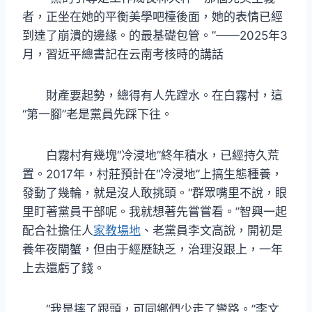
者，正坐在她的平衡美學吧檯後面，她的表情已經
到達了崩潰的邊緣。的最基礎包管。”——2025年3
月，習近平總書記在云南考核時的講話
財產要起勢，總得有人先蹚水。在白霧村，這
“第一腳”老是黨員先踩下往。
白霧村有幾塊“冷浸地”終年積水，已經持久荒
置。2017年，村莊預計在“冷浸地”上搞生態種養，
發動了幾輪，就是沒人敢挑頭。“群眾嘴里不說，眼
里盯著黨員干部呢。我就想著先嘗嘗看。”智興一起
配合社擔任人
家教場地
、老黨員李文高說，開初是
養年夜閘蟹，但由于經歷缺乏，治理沒跟上，一年
上去還虧了錢。
“我是摔了跟頭，可同鄉們少走了彎路。”李文