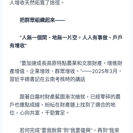
人增收天然拓寬了途徑。
把群眾組織起來——
“人無一個閑、地無一片空，人人有事做、戶戶
有增收”
“要加速成長高原特點農業和文旅財產，增進財
產增值、企業增效、群眾增收。”——2025年3月，
習近平總書記在云南考核時的講話
跟著白霧村財產藍圖漸次繪就，已經零碎的農
戶也連點成線，紛紜在財產鏈上找到了適合的地
位，心向共富，干勁實足。
若何完成“要我脫貧”到“我要復興”，再到“我來