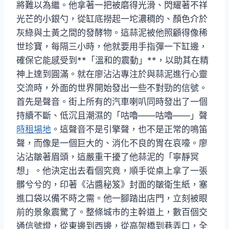
將難以為繼。他拿著一把被磨得光滑、閃耀著不祥
光芒的小銀勺，從缸底撈起一坨濃稠的、顏色介於
灰綠與土黃之間的發酵物。這蒜泥被他照顧得像稀
世珍寶，每隔三小時，他就要用手指彈一下缸邊，
確保它能感受到**「溫和的震動」**，以助其在精
神上達到圓滿。就在廖沾沾專注於與蒜泥進行心靈
交流時，外面的世界開始發出一些不對勁的信號。
首先是聲音。街上所有的汽車喇叭同時發出了一個
持續不斷、低沉且潮濕的「咕嚕——咕嚕——」聲
時租場地
。這聲音不是引擎聲，也不是正常的鳴笛
聲，而像是一個巨大的、消化不良的胃在哀嚎。廖
沾沾皺著眉頭，這嚴重干擾了他蒜泥的「寧靜冥
想」。他決定出去看個究竟，順手從桌上拿了一張
髒兮兮的，印著《沾醬秘笈》封面的皺衛生紙，塞
進口袋以備不時之需。他一腳踏出店門，立刻被眼
前的景象震驚了。整條城市的主幹道上，數百個交
通信號燈，從東邊到西邊，從高架橋到巷弄口，全