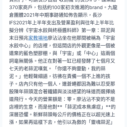
370家商戶，包括約100家初次進湘的brand。九龍
倉團體2021年中期事跡通知佈告顯示，長沙
IFS2021年上半年支出及營業盈利與往年上半年比
擬分辨《宇宙水餃與終極醬料師》第一章：蒜泥與
末日預兆
家教場地
廖沾沾坐在他那間被稱為「宇宙
水餃中心」的店裡，但這間店的外觀更像是一個被
遺棄的藍色塑膠棚，與「宇宙」或「中心」這兩個
詞毫無關係。他正在對著一缸已經發酵了七個月又
七天的老蒜泥嘆氣。「你還不夠靈動，我的蒜
泥。」他輕聲細語，彷彿在責備一個不上進的孩
子。店內只有他一個人，連蒼蠅都因為難以忍受那
股陳年蒜頭混合著鐵鏽與淡淡絕望的味道而選擇繞
道飛行。今天的營業額是：零。廖沾沾不安的不是
店裡的生意，而是他對**「蒜泥成本焦慮症」**的
深層恐懼。新鮮蒜頭每公斤的價格正在以超光速上
漲，如果再這樣下去，他引以為傲的「靈魂蒜泥」