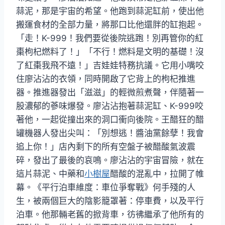
蒜泥，那是宇宙的希望。他跑到蒜泥缸前，使出他
搬運食材的全部力量，將那口比他還胖的缸抱起。
「走！K-999！我們要從後院逃跑！別再管你的紅
棗枸杞燃料了！」「不行！燃料是文明的基礎！沒
了紅棗我飛不遠！」吉娃娃特務抗議。它用小嘴咬
住廖沾沾的衣領，同時開啟了它背上的枸杞推進
器。推進器發出「滋滋」的輕微煎煮聲，伴隨著一
股濃郁的蔘味爆發。廖沾沾抱著蒜泥缸、K-999咬
著他，一起從撞出來的洞口衝向後院。王醋狂的醋
罐機器人發出尖叫：「別想逃！醬油黨餘孽！我會
追上你！」店內剩下的所有空盤子被醋酸氣波震
碎，發出了最後的哀鳴。廖沾沾的宇宙冒險，就在
這片蒜泥、中藥和
小樹屋
醋酸的混亂中，拉開了帷
幕。《平行泊車維度：車位爭奪戰》何手殘的人
生，被兩個巨大的陰影籠罩著：停車費，以及平行
泊車。他那輛老舊的掀背車，彷彿繼承了他所有的