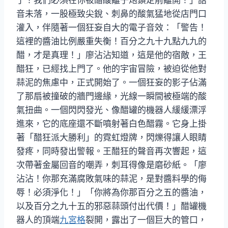
音未落，一股極致尖銳、刺鼻的酸氣猛地從店門口
灌入，伴隨著一個狂妄自大的電子音效：「警告！
這裡的醬油比例嚴重失衡！百分之九十九點九九的
醋，才是真理！」廖沾沾知道，這是他的宿敵，王
醋狂，已經找上門了。他的宇宙冒險，被迫從他對
蒜泥的焦慮中，正式開始了。一個狂妄的影子佔滿
了那扇被撞破的牆門邊緣，光線一瞬間被極端的酸
氣扭曲。一個閃閃發光、像醋罐的機器人緩緩漂浮
進來，它的底座還不斷噴射著白色醋霧。它身上掛
著「醋狂派大勝利」的霓虹燈牌，閃爍得讓人眼睛
發疼，同時發出警報。王醋狂的聲音再次響起，這
次帶著金屬回音的嘲弄，刺耳得像是磨砂紙。「廖
沾沾！你那充滿腐敗氣味的蒜泥，是對醬料學的侮
辱！必須淨化！」「你將為你那百分之五的醬油，
以及百分之九十五的邪惡蒜頭付出代價！」醋罐機
器人的頂端
九宮格
裂開，露出了一個巨大的管口，