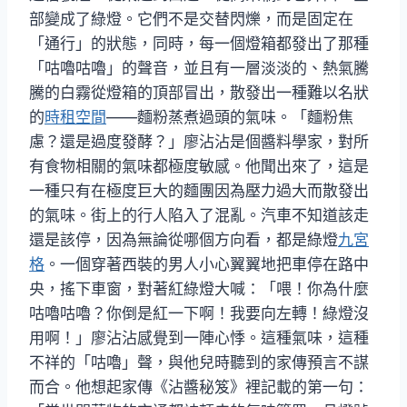
部變成了綠燈。它們不是交替閃爍，而是固定在
「通行」的狀態，同時，每一個燈箱都發出了那種
「咕嚕咕嚕」的聲音，並且有一層淡淡的、熱氣騰
騰的白霧從燈箱的頂部冒出，散發出一種難以名狀
的
時租空間
——麵粉蒸煮過頭的氣味。「麵粉焦
慮？還是過度發酵？」廖沾沾是個醬料學家，對所
有食物相關的氣味都極度敏感。他聞出來了，這是
一種只有在極度巨大的麵團因為壓力過大而散發出
的氣味。街上的行人陷入了混亂。汽車不知道該走
還是該停，因為無論從哪個方向看，都是綠燈
九宮
格
。一個穿著西裝的男人小心翼翼地把車停在路中
央，搖下車窗，對著紅綠燈大喊：「喂！你為什麼
咕嚕咕嚕？你倒是紅一下啊！我要向左轉！綠燈沒
用啊！」廖沾沾感覺到一陣心悸。這種氣味，這種
不祥的「咕嚕」聲，與他兒時聽到的家傳預言不謀
而合。他想起家傳《沾醬秘笈》裡記載的第一句：