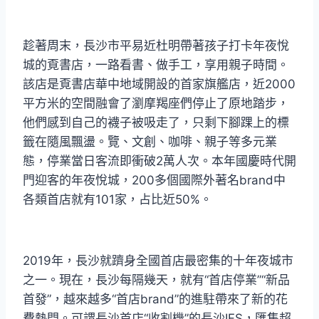
趁著周末，長沙市平易近杜明帶著孩子打卡年夜悅
城的覔書店，一路看書、做手工，享用親子時間。
該店是覔書店華中地域開設的首家旗艦店，近2000
平方米的空間融會了瀏摩羯座們停止了原地踏步，
他們感到自己的襪子被吸走了，只剩下腳踝上的標
籤在隨風飄盪。覽、文創、咖啡、親子等多元業
態，停業當日客流即衝破2萬人次。本年國慶時代開
門迎客的年夜悅城，200多個國際外著名brand中
各類首店就有101家，占比近50%。
2019年，長沙就躋身全國首店最密集的十年夜城市
之一。現在，長沙每隔幾天，就有“首店停業”“新品
首發”，越來越多“首店brand”的進駐帶來了新的花
費熱門。可謂長沙首店“收割機”的長沙IFS，匯集超