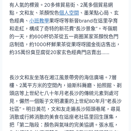
有人氣的標簽。20多條貿易街、2萬多個貿易網
點，文和友、茶顏悅色
個人空間
、墨茉點心局、玄
色經典、
小班教學
果呀呀等新晉brand在這里孕育
和走紅，構成了奇特的新花費“長沙景象”。岑嶺期
的一天，約600杯奶茶從五一商圈某家茶顏悅色門
店制造，約1000杯鮮果茶從果呀呀國金街店售出，
約35萬份臭豆腐從20家玄色經典門店賣出……
長沙文和友坐落在湘江風景帶旁的海信廣場。7層
樓、2萬平方米的空間內，迪斯科舞廳、拍照館、剃
頭店等上世紀七八十年月老長沙的傳統元素到處可
見，儼然一個販子文明濃重的上世紀80年月“老長沙
社區”。明日黃花，文和友走遍長沙陌頭巷尾，尋覓
消散或行將消散的美食在這座老社區里回生匯集，
把「第二階段：顏色與氣味的完美協調。張水瓶，