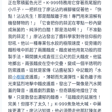
正在聚積藍色光芒。K-999特務用它穿著燕尾服的
小爪子，一把抓住了廖沾沾的褲腳催促著他。「快
點！沾沾先生！那是醋酸離子炮！專門用來溶解有
機發酵物的！」「它會把你的蒜泥在零點一秒內變
成無菌的、純淨的白醋！那是浩劫啊！」「不准動
我的蒜泥！」廖沾沾發出了醬料學家對待信仰般的
怒吼。他以一種專業包水餃的極限速度，從旁邊的
麵粉堆中抓起了兩團麵皮。麵皮被他用氣功般的捏
製手法，瞬間擴大成直徑三公尺的巨大麵皮。他猛
地擲出，兩張麵皮在空中交疊，變成一個半透明的
防禦護盾。這就是家傳《沾醬秘笈》中記載的「水
餃
小樹屋
皮護盾」，薄韌而充滿彈性。藍色離子炮
光束猛烈地擊中麵皮護盾，發出了一聲像是汽水開
蓋的聲音。護盾劇烈震動，但奇蹟般地擋住了攻
擊，只是散發出濃郁的麵香。「這麵皮的延展性！
完美！但撐不了太久！」K-999焦急地大喊，中藥
味更濃了。廖沾沾知道，他必須帶走他那缸陳年老