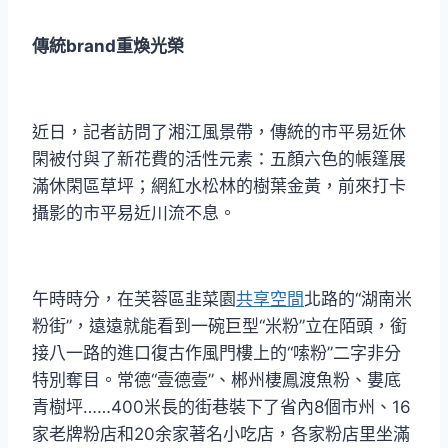
傳統brand重煥光榮
近日，記者訪問了湘江風景帶，傳統的市平易近休
閑被付與了新花費的活性元素：五顏六色的帳篷展
滿休閑區草坪；網紅水松林的樹葉金黃，前來打卡
攝影的市平易近川流不息。
午時時分，在芙蓉區韭菜園
共享空間
北路的“湖南米
粉街”，遠遠就能看到一碗巨型“米粉”立在陌頭，銜
接八一路的進口復古作風門樓上的“嗦粉”二字非分
特別奪目。常德“壹德壹”、郴州棲鳳渡魚粉、婁底
青樹坪……400米長的街巷裝下了省內8個市州、16
家老牌粉店和20余家著名小吃店，各家粉店里坐滿