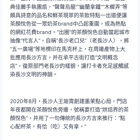
典佳麗手執團扇，“聲聲烏龍”“幽蘭拿鐵”“木樨弄”等
頗具詩意的品名和鮮茶現萃的茶飲特點一出道便讓
茶顏悅色從一眾奶茶brand中凸起重圍，成為熱點
的網紅花費brand。“出圈”的茶顏悅色自動當起城市
抽像“代言人”，自稱“長沙老口兒”（老長沙人），將
“五一廣場”等地標印在馬克杯上，在周邊產物上大
批應用長沙方言，并在承平古街打造“文明概念
店”，復原部門老長沙的樣貌，讓打卡者充足感觸感
染長沙文明的神韻。
2020年8月，長沙人王瑜霄創建墨茉點心局，門店
年夜都開在茶顏悅色旁邊，號稱要打造“烘焙界的茶
顏悅色”，并用了一句傳統的長沙方言來推行：“點
心配杯茶，有恰（吃）又有拿。”