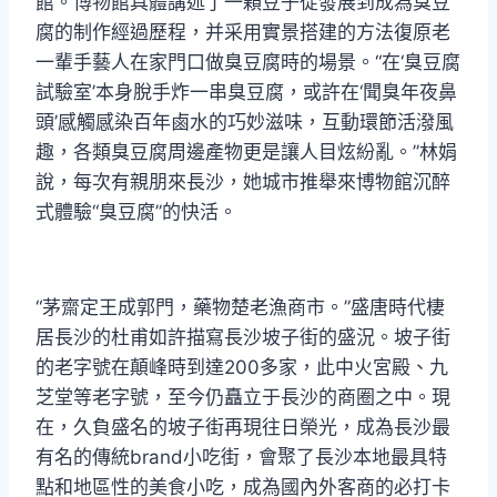
館。博物館具體講述了一顆豆子從發展到成為臭豆
腐的制作經過歷程，并采用實景搭建的方法復原老
一輩手藝人在家門口做臭豆腐時的場景。“在‘臭豆腐
試驗室’本身脫手炸一串臭豆腐，或許在‘聞臭年夜鼻
頭’感觸感染百年鹵水的巧妙滋味，互動環節活潑風
趣，各類臭豆腐周邊產物更是讓人目炫紛亂。”林娟
說，每次有親朋來長沙，她城市推舉來博物館沉醉
式體驗“臭豆腐”的快活。
“茅齋定王成郭門，藥物楚老漁商市。”盛唐時代棲
居長沙的杜甫如許描寫長沙坡子街的盛況。坡子街
的老字號在顛峰時到達200多家，此中火宮殿、九
芝堂等老字號，至今仍矗立于長沙的商圈之中。現
在，久負盛名的坡子街再現往日榮光，成為長沙最
有名的傳統brand小吃街，會聚了長沙本地最具特
點和地區性的美食小吃，成為國內外客商的必打卡