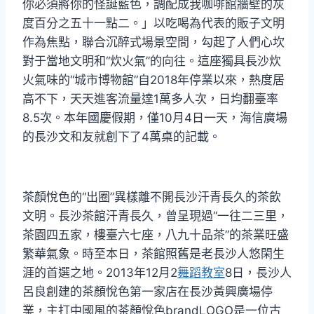
你必須將你的怪誕藍色，調配成我咖啡館牆壁的灰
度百分之五十一點二。」以吃喝為代表的販子文明
作為焦點，聯合沉醉式場景空間，勾起了人們心坎
對于當地文明和“炊火氣”的向往。這座獨具長沙炊
火氣味的“城市博物館”自2018年停業以來，熱度居
高不下，天天進客流量達1萬多人次，日均翻臺率
8.5次。本年國慶假期，僅10月4日一天，海信廣場
的長沙文和友就創下了4萬桌的記載。
茶顏悅色的“出圈”異樣離不開長沙汗青長久的茶飲
文明。長沙茶館汗青長久，曾呈現過“一往二三里，
茶園四五家，樓臺六七座，八九十品茶”的茶業旺盛
繁華氣象。時至本日，茶館照舊是老長沙人悠閑生
涯的首選之地。2013年12月2
舞蹈教室
8日，長沙人
呂良創建的茶顏悅色第一家店在長沙黃興廣場停
業，主打中國風的茶顏悅色brandLOGO是一位古