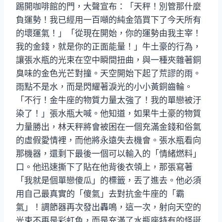
踢開咖啡館的門，大聲宣布：「天秤！別管那什麼
負運勢！我已經用一百噸的純金箔買下了今天所有
的壞運氣！」「從現在開始，你的運勢由我主宰！
我的金錢，就是你的正面能量！」牛土豪的行為，
讓張水瓶的光束在空中瞬間扭曲，與一種夾雜著銅
臭味的金色光芒對撞。天空開始下起了荒謬的雨。
雨點不是水，而是閃耀著淚光的小小黃銅齒輪。
「不行！金牛座的物質力量太強了！我的單戀被汙
染了！」張水瓶大喊。他知道，如果牛土豪的物質
力量勝出，林天秤將會被困在一個充滿金錢和俗氣
的虛假愛情裡，而他將永遠失去機會。張水瓶看向
那機器，還剩下最後一個可以輸入的「情緒燃料」
口。他迅速撕下了貼在他背後衣領上，那張寫著
「我就是個單戀傻瓜」的標籤，丟了進去。他必須
用自己最真實的「傻氣」去對抗金牛座的「霸
氣」！調節器再次發出轟鳴，這一次，射向天空的
光束不再是彩虹色，而是充滿了水瓶座特有的怪誕