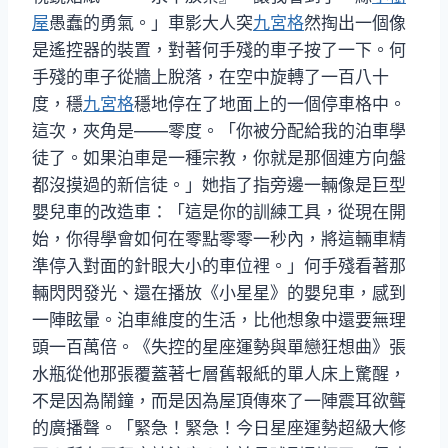
屋
愚蠢的勇氣。」車影大人突
九宮格
然掏出一個像
是遙控器的裝置，對著何手殘的車子按了一下。何
手殘的車子從牆上脫落，在空中旋轉了一百八十
度，穩
九宮格
穩地停在了地面上的一個停車格中。
這次，夾角是——零度。「你被分配給我的泊車學
徒了。如果泊車是一種宗教，你就是那個連方向盤
都沒摸過的新信徒。」她指了指旁邊一輛像是巨型
嬰兒車的改造車：「這是你的訓練工具，從現在開
始，你得學會如何在零點零零一秒內，將這輛車精
準停入對面的針眼大小的車位裡。」何手殘看著那
輛閃閃發光、還在播放《小星星》的嬰兒車，感到
一陣眩暈。泊車維度的生活，比他想象中還要無理
頭一百萬倍。《失控的星座運勢與單戀狂想曲》張
水瓶從他那張覆蓋著七層舊報紙的單人床上驚醒，
不是因為鬧鐘，而是因為屋頂傳來了一陣震耳欲聾
的廣播聲。「緊急！緊急！今日星座運勢超級大修