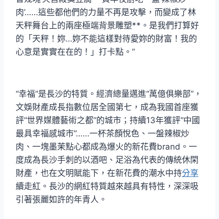
肉’……這些都他們的力量不再是攻擊，而變成了林
天秤舞台上的兩座極端背景雕塑**。是我們打算好
的「天秤！妳…妳不能這樣對待愛妳的財富！我的
心意是實實在在的！」打卡點。”
“幸福”是長沙的特質。經濟總量邁進“萬億俱樂部”，
文娛財產成長指數位居全國第七，成為我國首座獲
評“世界媒體藝術之都”的城市；持續13年獲評“中國
最具幸福感城市”……一杯茶顏悅色、一盤辣椒炒
肉、一塊墨茉點心都成為爆火的新花費brand。一
度成為長沙手刺的以酒吧、足浴為代表的傳統休閑
財產，也在文明賦能下，在新花費的潮水中持
分享
續走紅。長沙的網紅特質越來越具有特性，深深吸
引著張麗如許的年青人。