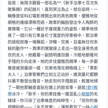
容是：無限次觀看一部名為**《新手泊車七百次失
敗集錦》的紀錄片，直到哭泣為止。就在這時，一
輛像是從科幻電影裡開出來的黑色跑車，優雅地從
網格的邊緣漂移而過。跑車的輪胎發出令人陶醉的
摩擦聲，它以一種近乎蔑視重力的姿態，精準地停
進了一個只有它車身尺寸寬度的停車格中。那泊車
的過程就像一場舞蹈，流暢、完美，且毫無任何多
餘的動作**。跑車的駕駛座上走出一個全身黑色皮
衣的女人，她戴著一副透明護目鏡，冷酷地朝著何
手殘的方向走來。她的步伐優雅而精準，每一步都
像是被測量過一樣，完美地落在網格線上。「車影
大人！」泊車警察們立刻立正站好，連測量尺都顫
抖著不敢發出聲音。她走到何手殘面前，輕蔑地掃
了一眼他那輛垂直貼在牆上的掀背車，語氣
1對1教
學
冰冷。「新手，你的車技像一團混亂
小樹屋
的毛
線球。你污染了泊車維度的純粹性。」「但你的後
視鏡貼紙——『永不放棄』，讓我看到了一絲
小樹