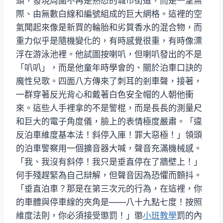
頭，發現周圍不再是熟悉的城市街道，而是一望無
際、由無數白線和編號組成的巨大網格。這裡的空
氣聞起來像是新買的輪胎和劣質香水的混合物，而
重力似乎是隨機變化的，有時感覺很重，有時像漂
浮在游泳池裡。他試圖按喇叭，但喇叭發出的不是
「叭叭」，而是他童年時學會的、關於泊車口訣的
魔性兒歌。四面八方傳來了刺耳的剎車聲，接著，
一群穿著反光背心和戴著白色安全帽的人朝他衝
來。這些人手裡拿的不是警棍，而是長長的測量尺
和巨大的電子角度儀，臉上的表情極度嚴肅。「違
反泊車維度基本法！斜停入庫！罪大惡極！」領頭
的泊車警察用一個擴音器大喊，聲音充滿機械感。
「我、我沒有斜停！我只是垂直停在了牆壁上！」
何手殘趕緊為自己辯解，但聲音因為恐懼而顫抖。
「垂直泊車？那是在第三次元的行為，在這裡，你
的車體與停車線的夾角是——八十九點七度！按照
維度法則，你必須接受懲罰！」懲
小班教學
罰的內