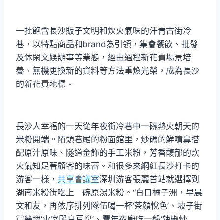
一批飽含長沙販子文明和炊火氣味的汗青古街冷
巷，以特點商品和brand為引領，集會餐飲、批發
及休閑文娛辦事等業態，經由過程新花費場景培
養、無機更換新的資料等方法重煥光榮，成為長沙
的新花費地標。
長沙人幸福的一天從年夜街冷巷中一碗熱火朝天的
米粉開端。陌頭巷尾的粉面館里，炒碼的鮮噴鼻搭
配原汁原味、隧道金飾的手工米粉，芳香馥郁的炊
火氣知足著顧客的味蕾。和很多來網紅長沙打卡的
游客一樣，
共享會議室
深圳游客張麗首站就選擇到
湖南米粉街吃上一碗原湯米粉。“白日橘子洲，早晨
文和友，再依序排列隊伍喝一杯‘茶顏悅色’、坡子街
嘗幾塊‘火宮殿臭豆腐’、費年夜廚吃一盤‘辣椒炒