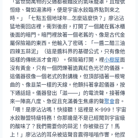
「當世間萬物的交通都被麵皮的氣味籠罩，且燈號
恒綠、聲如湯沸時，便是宇宙水餃臨界點到來之
時。」「七點五個地球年…怎麼這麼快？」廖沾沾
猛地衝回店裡，衝到後廚，打開了一個藏在舊冰櫃
後面的暗門。暗門裡放著一個老舊的、像是古代金
屬保險箱的東西。他輸入了密碼：「一醬二醋三油
四辣五蒜泥」（這是醬料界的基礎公式，只有像他
這樣的傳統派才會用）。保險箱打開，裡
小樹屋
面
沒有黃金，只有一個閃爍著詭異紅色光芒的儀器。
這儀器很像一個老式的對講機，但頂部插著一根彎
曲的、像韭菜一樣的天線。他顫抖著拿起儀器，按
下通話鈕。儀器發出「滋——」的電流聲，接著傳
來一陣高八度、急促且充滿養生焦慮的聲
聚會
音。
「喂！是廖沾沾嗎！快接聽！這裡是 K-999！宇宙
水餃聯盟特級特務！你那邊是不是已經聞到宇宙級
的酸味了？我們需要你的蒜泥！你被徵召了！馬
上！」廖沾沾的耳朵被這聲音震得嗡嗡作響，他捏