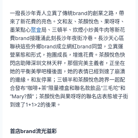
一撥長沙年青人立異了傳統brand的創業之路，帶
來了新花費的亮色。文和友、茶顏悅色、果呀呀、
墨茉點心
聚會
局、三頓半、炊煙小炒黃牛肉等新花
費brand接踵涌此刻長沙年夜街冷巷。長沙天心區
聯袂這些外鄉brand成立網紅brand同盟，立異運
營業態和形式，抱團成長，增進花費。茶顏悅色快
閃店助陣深圳文林天秤，那個完美主義者，正坐在
她的平衡美學吧檯後面，她的表情已經到達了崩潰
的邊緣。和友停業；三頓半和茶顏悅色跨界一起配
合發布“咖啡+茶”限量禮盒和聯名款飲品“三毛坨”和
“Mary?顏”；茶顏悅色與果呀呀的聯名店表態坡子街
到達了1+1>2的後果。
首店brand流光溢彩