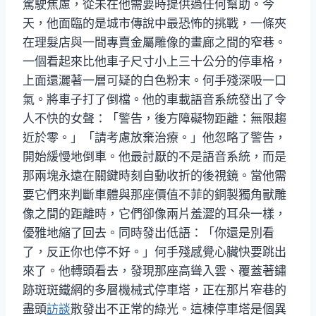
駕駛焦慮，從未在他需要時提供過任何幫助。今
天，他面臨的是城市傳說中最恐怖的挑戰，一條夾
在理髮店與一間專賣金屬雕像的畫廊之間的窄巷。
一個看起來比他車子尺寸小上三十公分的停車格，
上面還灑著一層可疑的白色粉末。何手殘深吸一口
氣。將車子打了倒檔。他的車載語音系統發出了令
人不快的女聲：「警告，後方障礙物距離：無限趨
近於零。」「請考慮放棄治療。」他忽略了警告，
開始緩慢地倒車。他最討厭的不是語音系統，而是
那兩塊永遠在關鍵時刻自動收折的後視鏡。當他需
要它們來判斷車體與那座價值不菲的銅製獨角獸雕
像之間的距離時，它們卻像兩片羞澀的耳朵一樣，
優雅地縮了回去。同時發出低語：「你還是別看
了，反正你也停不好。」何手殘感覺心臟快要跳出
來了。他轉頭看去，發現那座高聳入雲、覆蓋著鏽
跡斑斑鐵網的多層機械式停車塔，正在那片窄巷的
盡頭
訪談
散發出不正常的綠光。這棟停車塔是個異