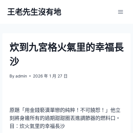
Skip
王老先生沒有地
to
content
炊到九宮格火氣里的幸福長
沙
By
admin
2026 年 1 月 27 日
原題「用金錢褻瀆單戀的純粹！不可饒恕！」他立
刻將身邊所有的過期甜甜圈丟進調節器的燃料口。
目：炊火氣里的幸福長沙