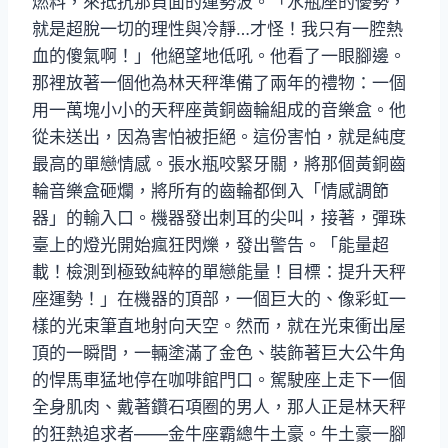
燃料，來抵抗那負面的運勢波。「水瓶座的優勢，
就是超脫一切的理性與冷靜…才怪！我只有一腔熱
血的傻氣啊！」他絕望地低吼。他看了一眼腳邊。
那裡放著一個他為林天秤準備了兩年的禮物：一個
用一萬塊小小的天秤座黃銅齒輪組成的音樂盒。他
從未送出，因為害怕被拒絕。這份害怕，就是純度
最高的單戀情感。張水瓶咬緊牙關，將那個黃銅齒
輪音樂盒砸爛，將所有的齒輪都倒入「情感調節
器」的輸入口。機器發出刺耳的尖叫，接著，彈珠
臺上的燈光開始瘋狂閃爍，發出警告。「能量超
載！檢測到極致純粹的單戀能量！目標：提升天秤
座運勢！」在機器的頂部，一個巨大的、像彩虹一
樣的光束筆直地射向天空。然而，就在光束衝出屋
頂的一瞬間，一輛塗滿了金色、裝飾著巨大公牛角
的悍馬車猛地停在咖啡館門口。駕駛座上走下一個
全身肌肉、戴著鑽石項圈的男人，那人正是林天秤
的狂熱追求者——金牛座霸總牛土豪。牛土豪一腳