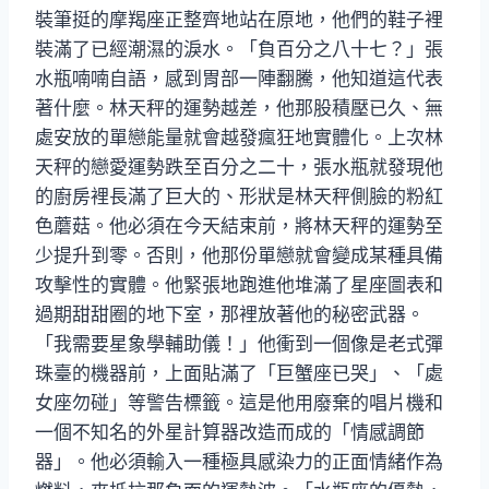
裝筆挺的摩羯座正整齊地站在原地，他們的鞋子裡
裝滿了已經潮濕的淚水。「負百分之八十七？」張
水瓶喃喃自語，感到胃部一陣翻騰，他知道這代表
著什麼。林天秤的運勢越差，他那股積壓已久、無
處安放的單戀能量就會越發瘋狂地實體化。上次林
天秤的戀愛運勢跌至百分之二十，張水瓶就發現他
的廚房裡長滿了巨大的、形狀是林天秤側臉的粉紅
色蘑菇。他必須在今天結束前，將林天秤的運勢至
少提升到零。否則，他那份單戀就會變成某種具備
攻擊性的實體。他緊張地跑進他堆滿了星座圖表和
過期甜甜圈的地下室，那裡放著他的秘密武器。
「我需要星象學輔助儀！」他衝到一個像是老式彈
珠臺的機器前，上面貼滿了「巨蟹座已哭」、「處
女座勿碰」等警告標籤。這是他用廢棄的唱片機和
一個不知名的外星計算器改造而成的「情感調節
器」。他必須輸入一種極具感染力的正面情緒作為