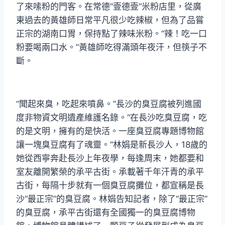
了來嗦粉的門客。在常德“壹德壹”米粉店里，從廣
東過去的黃雄師日常平凡很少吃辣椒，但為了品嘗
正宗的湖南口胃，保持點了辣味米粉。“辣！吃一口
粉要喝兩口水。”黃雄師吃得滿頭年夜汗，但筷子不
斷。
“聞起來臭，吃起來噴鼻。”長沙的臭豆腐被列進國
度非物資文明遺產維護名錄。“在長沙吃臭豆腐，吃
的是文明，擁有的是快活。一座臭豆腐專題博物館
讓一塊臭豆腐有了魂靈。”林娟是新長沙人，18歲的
她從西寧奔赴長沙上年夜學，每逢周末，她都要和
室友離開繁榮的承平古街。承載著千年汗青的承平
古街，每隔十步就有一個臭豆腐攤位，都宣稱是長
沙“最正宗”的臭豆腐。林娟告知記者，除了“最正宗”
的臭豆腐，承平古街還有全國獨一的臭豆腐博物