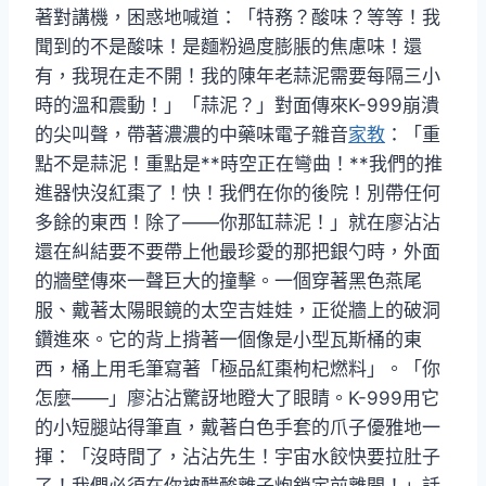
著對講機，困惑地喊道：「特務？酸味？等等！我
聞到的不是酸味！是麵粉過度膨脹的焦慮味！還
有，我現在走不開！我的陳年老蒜泥需要每隔三小
時的溫和震動！」「蒜泥？」對面傳來K-999崩潰
的尖叫聲，帶著濃濃的中藥味電子雜音
家教
：「重
點不是蒜泥！重點是**時空正在彎曲！**我們的推
進器快沒紅棗了！快！我們在你的後院！別帶任何
多餘的東西！除了——你那缸蒜泥！」就在廖沾沾
還在糾結要不要帶上他最珍愛的那把銀勺時，外面
的牆壁傳來一聲巨大的撞擊。一個穿著黑色燕尾
服、戴著太陽眼鏡的太空吉娃娃，正從牆上的破洞
鑽進來。它的背上揹著一個像是小型瓦斯桶的東
西，桶上用毛筆寫著「極品紅棗枸杞燃料」。「你
怎麼——」廖沾沾驚訝地瞪大了眼睛。K-999用它
的小短腿站得筆直，戴著白色手套的爪子優雅地一
揮：「沒時間了，沾沾先生！宇宙水餃快要拉肚子
了！我們必須在你被醋酸離子炮鎖定前離開！」話