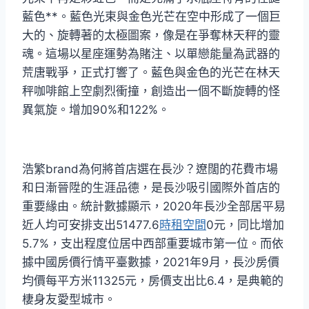
藍色**。藍色光束與金色光芒在空中形成了一個巨
大的、旋轉著的太極圖案，像是在爭奪林天秤的靈
魂。這場以星座運勢為賭注、以單戀能量為武器的
荒唐戰爭，正式打響了。藍色與金色的光芒在林天
秤咖啡館上空劇烈衝撞，創造出一個不斷旋轉的怪
異氣旋。增加90%和122%。
浩繁brand為何將首店選在長沙？遼闊的花費市場
和日漸晉陞的生涯品德，是長沙吸引國際外首店的
重要緣由。統計數據顯示，2020年長沙全部居平易
近人均可安排支出51477.6
時租空間
0元，同比增加
5.7%，支出程度位居中西部重要城市第一位。而依
據中國房價行情平臺數據，2021年9月，長沙房價
均價每平方米11325元，房價支出比6.4，是典範的
棲身友愛型城市。