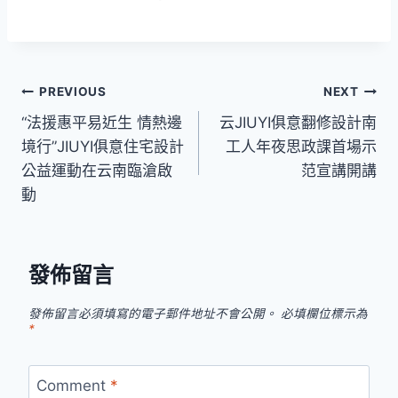
文
PREVIOUS
NEXT
“法援惠平易近生 情熱邊
云JIUYI俱意翻修設計南
章
境行”JIUYI俱意住宅設計
工人年夜思政課首場示
導
公益運動在云南臨滄啟
范宣講開講
動
覽
發佈留言
發佈留言必須填寫的電子郵件地址不會公開。
必填欄位標示為
*
Comment
*