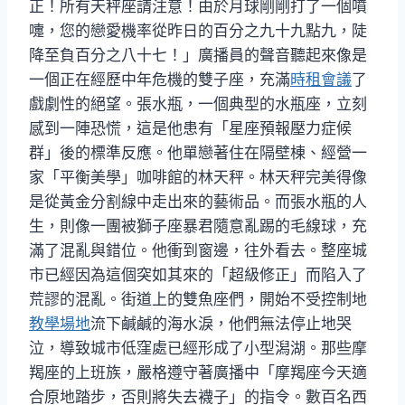
正！所有天秤座請注意！由於月球剛剛打了一個噴
嚏，您的戀愛機率從昨日的百分之九十九點九，陡
降至負百分之八十七！」廣播員的聲音聽起來像是
一個正在經歷中年危機的雙子座，充滿
時租會議
了
戲劇性的絕望。張水瓶，一個典型的水瓶座，立刻
感到一陣恐慌，這是他患有「星座預報壓力症候
群」後的標準反應。他單戀著住在隔壁棟、經營一
家「平衡美學」咖啡館的林天秤。林天秤完美得像
是從黃金分割線中走出來的藝術品。而張水瓶的人
生，則像一團被獅子座暴君隨意亂踢的毛線球，充
滿了混亂與錯位。他衝到窗邊，往外看去。整座城
市已經因為這個突如其來的「超級修正」而陷入了
荒謬的混亂。街道上的雙魚座們，開始不受控制地
教學場地
流下鹹鹹的海水淚，他們無法停止地哭
泣，導致城市低窪處已經形成了小型潟湖。那些摩
羯座的上班族，嚴格遵守著廣播中「摩羯座今天適
合原地踏步，否則將失去襪子」的指令。數百名西