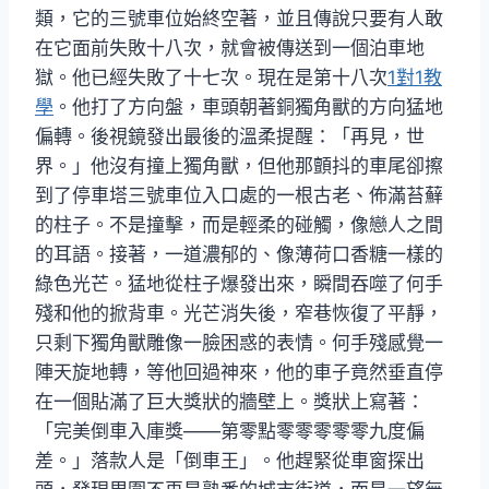
類，它的三號車位始終空著，並且傳說只要有人敢
在它面前失敗十八次，就會被傳送到一個泊車地
獄。他已經失敗了十七次。現在是第十八次
1對1教
學
。他打了方向盤，車頭朝著銅獨角獸的方向猛地
偏轉。後視鏡發出最後的溫柔提醒：「再見，世
界。」他沒有撞上獨角獸，但他那顫抖的車尾卻擦
到了停車塔三號車位入口處的一根古老、佈滿苔蘚
的柱子。不是撞擊，而是輕柔的碰觸，像戀人之間
的耳語。接著，一道濃郁的、像薄荷口香糖一樣的
綠色光芒。猛地從柱子爆發出來，瞬間吞噬了何手
殘和他的掀背車。光芒消失後，窄巷恢復了平靜，
只剩下獨角獸雕像一臉困惑的表情。何手殘感覺一
陣天旋地轉，等他回過神來，他的車子竟然垂直停
在一個貼滿了巨大獎狀的牆壁上。獎狀上寫著：
「完美倒車入庫獎——第零點零零零零零九度偏
差。」落款人是「倒車王」。他趕緊從車窗探出