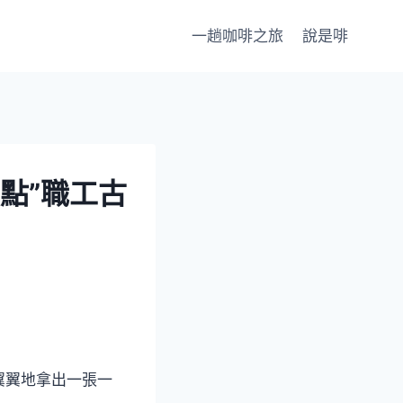
一趟咖啡之旅
說是啡
點”職工古
翼翼地拿出一張一