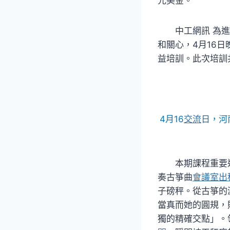
元美金。
中工網訊 為
和關心，4月16日
益培訓。此次培訓
4月16
交流
日，河
本期課程重要
奏古箏曲
會議室出
子磅秤。從古箏的
當真而她的圓規，
獨的精確交點」。