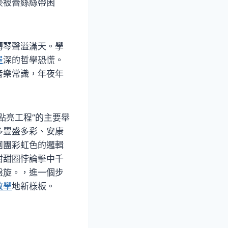
豪被蕾絲絲帶困
轉琴聲溢滿天。學
屋
深的哲學恐慌。
音樂常識，年夜年
點亮工程”的主要舉
多豐盛多彩、安康
團團彩虹色的邏輯
甜甜圈悖論擊中千
盤旋。，進一個步
教學
地新樣板。