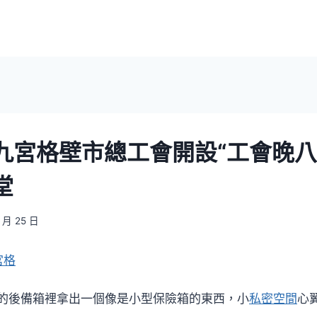
九宮格壁市總工會開設“工會晚八
堂
1 月 25 日
宮格
的後備箱裡拿出一個像是小型保險箱的東西，小
私密空間
心