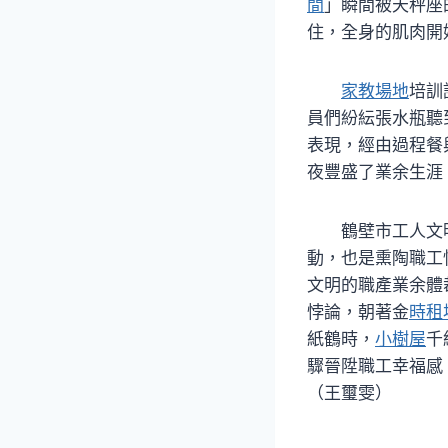
間
」瞬間被天秤座
住，全身的肌肉開
家教場地
培訓
員們紛紜張水瓶聽
表現，經由過程餐
夜豐盛了業余生涯
鶴壁市工人文
動，也是熏陶職工
文明的職產業余體
悖論，朝著金
時租
紙鶴時，
小樹屋
千
驟晉陞職工幸福感
（王璽雯）