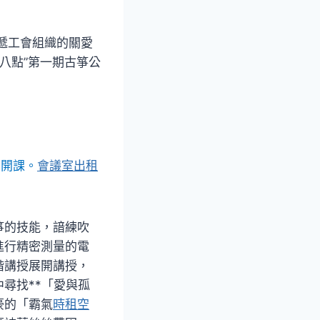
遞工會組織的關愛
晚八點”第一期古箏公
訓開課。
會議室出租
箏的技能，諳練吹
進行精密測量的電
階講授展開講授，
尋找**「愛與孤
豪的「霸氣
時租空