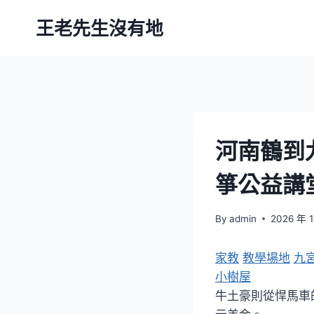
Skip
王老先生沒有地
to
content
河南鶴到
箏公益講
By
admin
2026 年 
家教
教學場地
九
小樹屋
牛土豪則從悍馬車