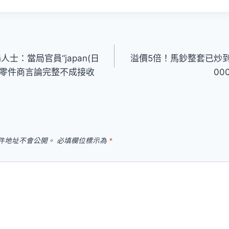
場人士：當局官員“japan(日
溢價5倍！馬鈔整套已炒到
斯德零件商言論完整不成接收
0
件地址不會公開。
必填欄位標示為
*