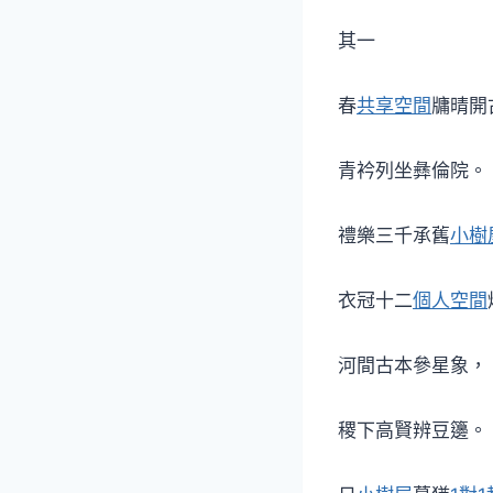
其一
春
共享空間
牗晴開
青衿列坐彝倫院。
禮樂三千承舊
小樹
衣冠十二
個人空間
河間古本參星象，
稷下高賢辨豆籩。