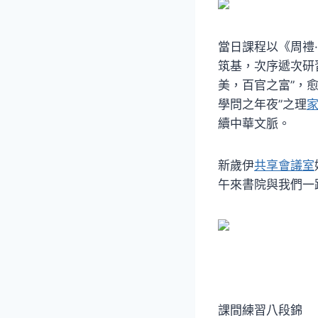
當日課程以《周禮
筑基，次序遞次研
美，百官之富”，愈
學問之年夜”之理
續中華文脈。
新歲伊
共享會議室
午來書院與我們一
課間練習八段錦