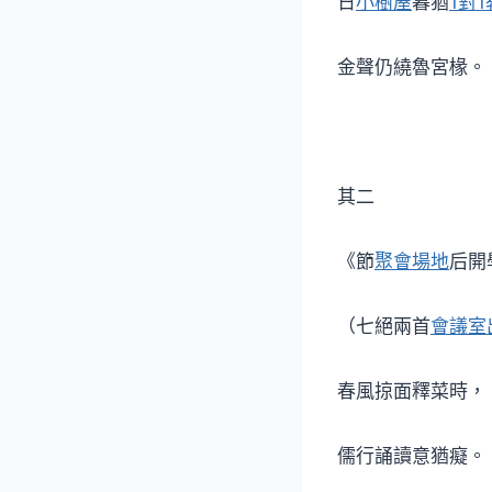
日
小樹屋
暮猶
1對
金聲仍繞魯宮椽。
其二
《節
聚會場地
后開
（七絕兩首
會議室
春風掠面釋菜時，
儒行誦讀意猶癡。