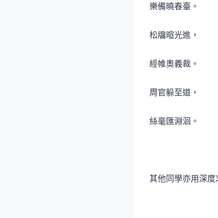
樂備曉春臺。
松牖暄光進，
經帷奧義裁。
周官躲至道，
絲毫匯淵洄。
其他同學亦用深度