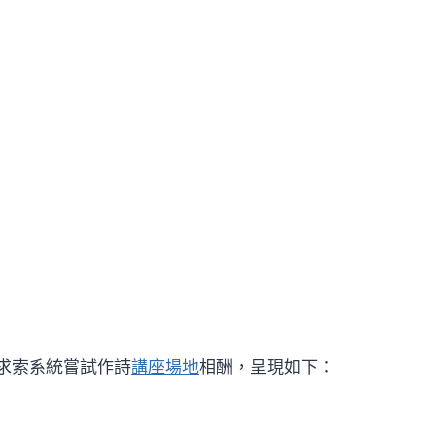
求索系統嘗試作詩
講座場地
相酬，呈現如下：