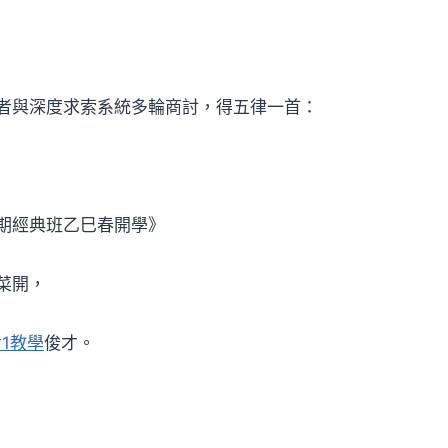
者與深度求索系統多輪商討，得五律一首：
期經典班乙巳春開學》
菜開，
對1教學
俊才。