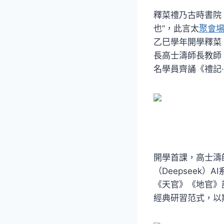
釋菜禮乃古時書院
也”，此言太
聚會
乙巳學年開學釋菜
長高士濤師長教師
名學員齊誦《禮記
開學首課，高士濤
（Deepseek
《天官》《地官》
經典研習范式，以