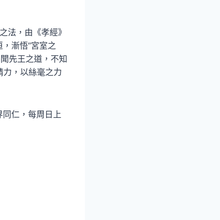
經之法，由《孝經》
，漸悟”宮室之
不聞先王之道，不知
精力，以絲毫之力
界同仁，每周日上