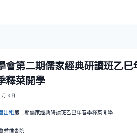
學會第二期儒家經典研讀班乙巳
季釋菜開學
3 月 3 日
室出租
第二期儒家經典研讀班乙巳年春季釋菜開學
會彝倫書院