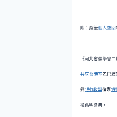
附：經筆
個人空間
《河北省儒學會二
共享會議室
乙巳釋
彝
1對1教學
倫聚
1
禮循明會典，