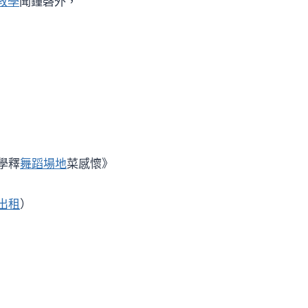
1教學
聞鐘磬外，
學釋
舞蹈場地
菜感懷》
出租
）