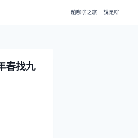
一趟咖啡之旅
說是啡
年春找九