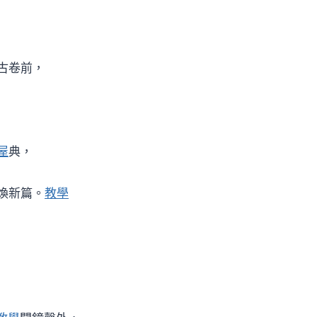
古卷前，
屋
典，
煥新篇。
教學