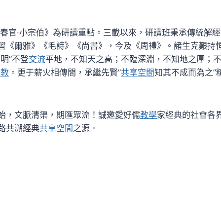
·春官·小宗伯》為研讀重點。三載以來，研讀班秉承傳統解
習《爾雅》《毛詩》《尚書》，今及《周禮》。諸生克艱持恒
明”不登
交流
平地，不知天之高；不臨深淵，不知地之厚；
家教
。更于薪火相傳間，承繼先賢”
共享空間
知其不成而為之”
始，文脈清渠，期匯眾流！誠邀愛好儒
教學
家經典的社會各
路共溯經典
共享空間
之源。