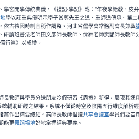
、學宮開學傳統典儀。《禮記·學記》載：”年夜學始教，皮
場地
學以莊重典儀明示學子當尊先王之道、重師道傳承。第二
，依古禮因時制宜稍作調整。河北省儒學會常務副會長兼彝
、研讀班書法老師田文彥師長教師、佾舞老師樊艷師長教師
·儒行篇》以成禮。
師長教師與學員分送朋友冷假研習《周禮》新得，展現其運
）AI系統輔助研經之結果。系統不僅從時空及陰陽五行維度解析
諸篇作出精要總結。高師長教師倡議
共享會議室
學員們要善
期能更
舞蹈場地
好地掌握經典要義。