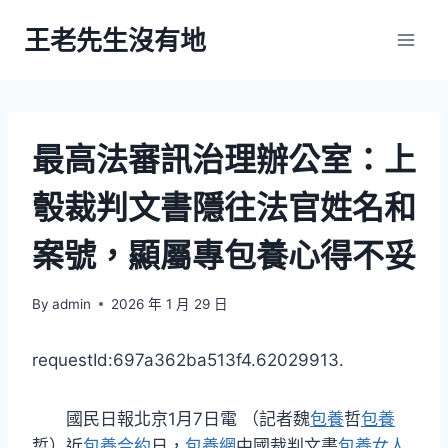
Skip
王老先生沒有地
to
content
最高法審訊治理辦公室：上
彀裁判文書隱往法官姓名和
案號，顯屬專包養心得不妥
By
admin
2026 年 1 月 29 日
requestId:697a362ba513f4.62029913.
國民日報北京1月7日電 （記者魏
包養
哲
包養
哲）近
包養合約
日，
包養網
中國裁判文書
包養女人