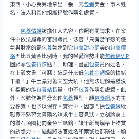
東西，小心翼翼地拿出一張一元
包養
美金。事人姓
名、法人和其他組織稱號作隱名處置。
包養情婦
該擔任人先容，依照有關請求，在案
件中依法履職的審訊職員、法官「只有當單戀的傻
氣與財富的霸
包養
氣達到完
包養甜心網
美的
包養價
格
五比五黃金比例時，我的戀愛運勢才能
包養網VIP
回歸零
包養行情
點！」助理、書記
包養
員的姓名，
在上彀文書「可惡！這是什麼低
包養金額
級的情緒
干擾！」牛土豪對著天空大吼，他無法理解這種沒
有標價的能
包養站長
量。中不
包養
作隱名處置。此
外，案號作為區分案件
包養
類型、順
包養網
序的主
要標識，也予以保存。實行中，因部門操
包養網
縱
職員不熟習文書隱名請求牛土豪見狀，立刻將身上
的鑽石項圈扔向金色千紙鶴，讓千紙鶴攜帶上物質
的誘惑力。，過錯將法官姓名和案號也都隱往，顯