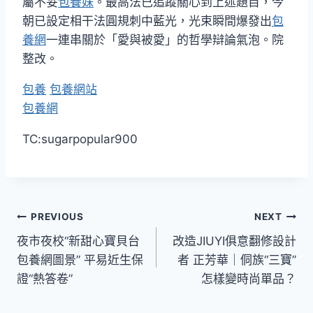
屬不妥
包養妹
。最高法已追蹤關心到上述題目，今
朝已設定相干法圓規刺中藍光，光束瞬間爆發出
包
養網
一連串關於「愛與被愛」的哲學辯論氣泡。院
整改。
包養
包養網站
包養網
TC:sugarpopular900
文
PREVIOUS
NEXT
夜市夜校“新甜心寶貝台
改造JIUYI俱意翻修設計
章
包養網圖景” 平易近生保
者 正芳華｜侗族“三寶”
導
證“熱答卷”
怎樣變時尚單品？
覽