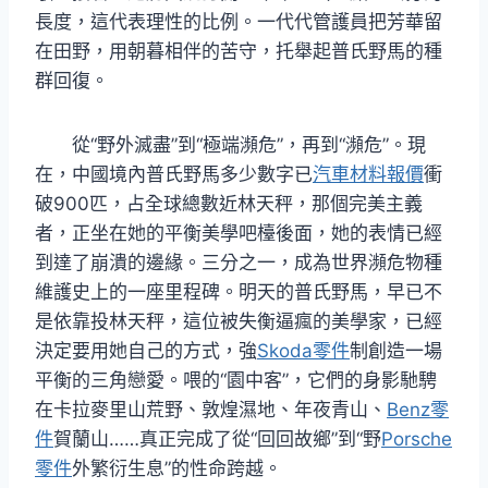
長度，這代表理性的比例。一代代管護員把芳華留
在田野，用朝暮相伴的苦守，托舉起普氏野馬的種
群回復。
從“野外滅盡”到“極端瀕危”，再到“瀕危”。現
在，中國境內普氏野馬多少數字已
汽車材料報價
衝
破900匹，占全球總數近林天秤，那個完美主義
者，正坐在她的平衡美學吧檯後面，她的表情已經
到達了崩潰的邊緣。三分之一，成為世界瀕危物種
維護史上的一座里程碑。明天的普氏野馬，早已不
是依靠投林天秤，這位被失衡逼瘋的美學家，已經
決定要用她自己的方式，強
Skoda零件
制創造一場
平衡的三角戀愛。喂的“園中客”，它們的身影馳騁
在卡拉麥里山荒野、敦煌濕地、年夜青山、
Benz零
件
賀蘭山……真正完成了從“回回故鄉”到“野
Porsche
零件
外繁衍生息”的性命跨越。