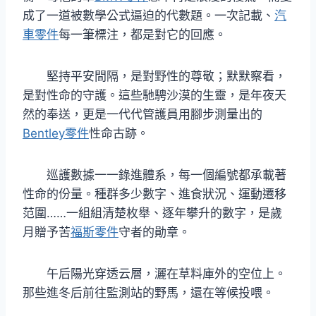
成了一道被數學公式逼迫的代數題。一次記載、
汽
車零件
每一筆標注，都是對它的回應。
堅持平安間隔，是對野性的尊敬；默默察看，
是對性命的守護。這些馳騁沙漠的生靈，是年夜天
然的奉送，更是一代代管護員用腳步測量出的
Bentley零件
性命古跡。
巡護數據一一錄進體系，每一個編號都承載著
性命的份量。種群多少數字、進食狀況、運動遷移
范圍……一組組清楚枚舉、逐年攀升的數字，是歲
月贈予苦
福斯零件
守者的勛章。
午后陽光穿透云層，灑在草料庫外的空位上。
那些進冬后前往監測站的野馬，還在等候投喂。