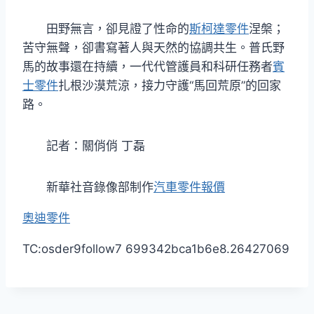
田野無言，卻見證了性命的
斯柯達零件
涅槃；
苦守無聲，卻書寫著人與天然的協調共生。普氏野
馬的故事還在持續，一代代管護員和科研任務者
賓
士零件
扎根沙漠荒涼，接力守護“馬回荒原”的回家
路。
記者：關俏俏 丁磊
新華社音錄像部制作
汽車零件報價
奧迪零件
TC:osder9follow7 699342bca1b6e8.26427069