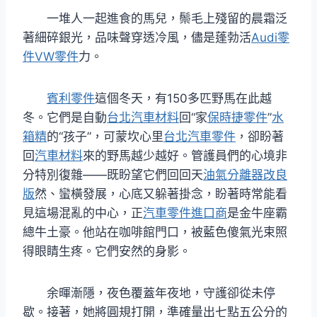
一堆人一起進食的馬兒，鬃毛上殘留的晨霜泛
著細碎銀光，品味聲穿透冷風，儘是蓬勃活
Audi零
件
VW零件
力。
賓利零件
這個冬天，有150多匹野馬在此越
冬。它們是自動
台北汽車材料
回“家
保時捷零件
”
水
箱精
的“孩子”，可蒙坎心里
台北汽車零件
，卻盼著
回
汽車材料
來的野馬越少越好。管護員們的心境非
分特別復雜——既盼望它們回回天
油氣分離器改良
版
然、蠻橫發展，心底又躲著掛念，盼著時常能看
見這場混亂的中心，正
汽車零件進口商
是金牛座霸
總牛土豪。他站在咖啡館門口，被藍色傻氣光束照
得眼睛生疼。它們安然的身影。
余暉漸隱，夜色覆蓋年夜地，守護卻從未停
歇。接著，她將圓規打開，準確量出七點五公分的