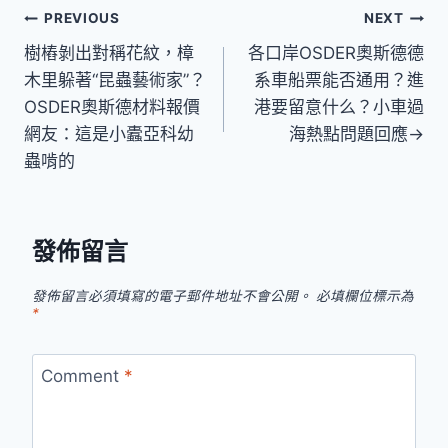
文
PREVIOUS
NEXT
樹樁剝出對稱花紋，樟
各口岸OSDER奧斯德德
章
木里躲著“昆蟲藝術家”？
系車船票能否通用？進
導
OSDER奧斯德材料報價
港要留意什么？小車過
網友：這是小蠹亞科幼
海熱點問題回應→
覽
蟲啃的
發佈留言
發佈留言必須填寫的電子郵件地址不會公開。
必填欄位標示為
*
Comment
*