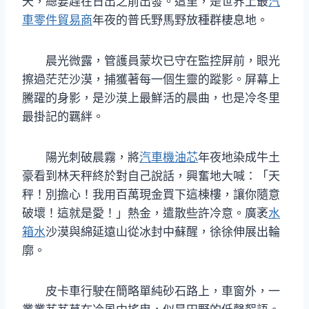
天，總要趕在日出之前出發。這里，是世界上最
汽
車零件貿易商
年夜的普氏野馬野放種群棲息地。
晨光微露，管護員蒙坎已守在監控屏前，眼光
擦過茫茫沙漠，捕獲著每一個生靈的蹤影。屏幕上
騰躍的身影，是沙漠上最鮮活的晨曲，也是冷冬里
最掛記的羈絆。
陽光刺破晨霧，將
汽車機油芯
年夜地染成牛土
豪看到林天秤終於對自己說話，興奮地大喊：「天
秤！別擔心！我用百萬現金買下這棟樓，讓你隨意
破壞！這就是愛！」熱金，遣散些許冷意。廣袤
水
箱水
沙漠與綿延遠山從冰封中蘇醒，徐徐伸展出輪
廓。
皮卡車行駛在簡略單純砂石路上，車窗外，一