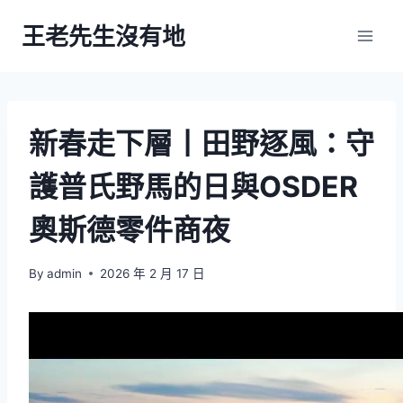
Skip
王老先生沒有地
to
content
新春走下層丨田野逐風：守
護普氏野馬的日與OSDER
奧斯德零件商夜
By
admin
2026 年 2 月 17 日