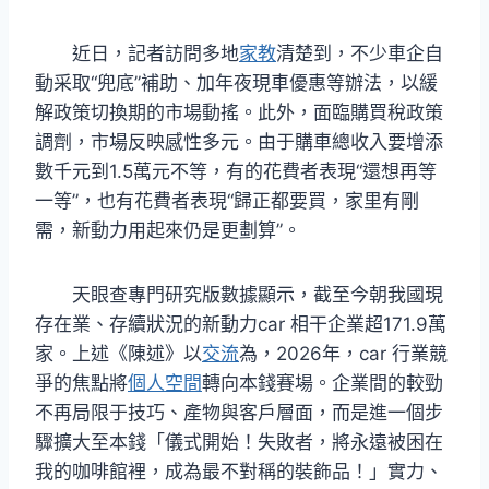
近日，記者訪問多地
家教
清楚到，不少車企自
動采取“兜底”補助、加年夜現車優惠等辦法，以緩
解政策切換期的市場動搖。此外，面臨購買稅政策
調劑，市場反映感性多元。由于購車總收入要增添
數千元到1.5萬元不等，有的花費者表現“還想再等
一等”，也有花費者表現“歸正都要買，家里有剛
需，新動力用起來仍是更劃算”。
天眼查專門研究版數據顯示，截至今朝我國現
存在業、存續狀況的新動力car 相干企業超171.9萬
家。上述《陳述》以
交流
為，2026年，car 行業競
爭的焦點將
個人空間
轉向本錢賽場。企業間的較勁
不再局限于技巧、產物與客戶層面，而是進一個步
驟擴大至本錢「儀式開始！失敗者，將永遠被困在
我的咖啡館裡，成為最不對稱的裝飾品！」實力、