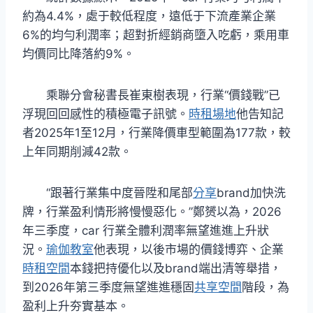
約為4.4%，處于較低程度，遠低于下流產業企業
6%的均勻利潤率；超對折經銷商墮入吃虧，乘用車
均價同比降落約9%。
乘聯分會秘書長崔東樹表現，行業“價錢戰”已
浮現回回感性的積極電子訊號。
時租場地
他告知記
者2025年1至12月，行業降價車型範圍為177款，較
上年同期削減42款。
“跟著行業集中度晉陞和尾部
分享
brand加快洗
牌，行業盈利情形將慢慢惡化。”鄭赟以為，2026
年三季度，car 行業全體利潤率無望進進上升狀
況。
瑜伽教室
他表現，以後市場的價錢博弈、企業
時租空間
本錢把持優化以及brand端出清等舉措，
到2026年第三季度無望進進穩固
共享空間
階段，為
盈利上升夯實基本。