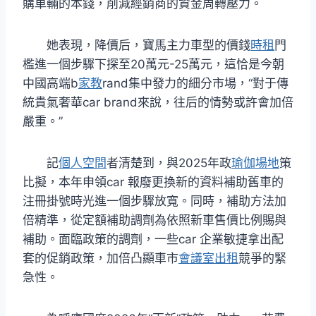
購車輛的本錢，削減經銷商的資金周轉壓力。
她表現，降價后，寶馬主力車型的價錢
時租
門
檻進一個步驟下探至20萬元-25萬元，這恰是今朝
中國高端b
家教
rand集中發力的細分市場，“對于傳
統貴氣奢華car brand來說，往后的情勢或許會加倍
嚴重。”
記
個人空間
者清楚到，與2025年政
瑜伽場地
策
比擬，本年申領car 報廢更換新的資料補助舊車的
注冊掛號時光進一個步驟放寬。同時，補助方法加
倍精準，從定額補助調劑為依照新車售價比例賜與
補助。面臨政策的調劑，一些car 企業敏捷拿出配
套的促銷政策，加倍凸顯車市
會議室出租
競爭的緊
急性。