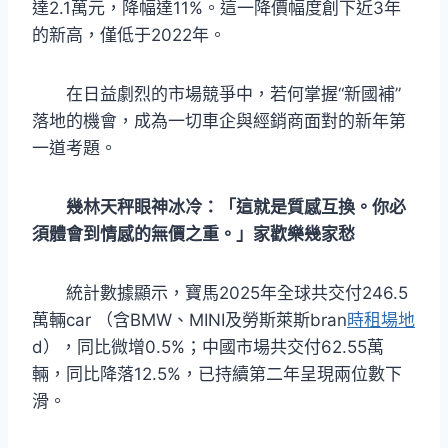
達2.1萬元，降幅達11%。這一降價幅度創下近3年
的新高，僅低于2022年。
在日益劇烈的市場競爭中，若何掌握“新國補”
落地的機會，成為一切車企與經銷商面對的新年第
一道考題。
幾林天秤眼神冰冷：「這就是質感互換。你必
須體會到情感的無價之重。」家歡樂幾家愁
統計數據顯示，寶馬2025年全球共交付246.5
萬輛car （含BMW、MINI及勞斯萊斯bran
時租場地
d），同比微增0.5%；中國市場共交付62.55萬
輛，同比降落12.5%，已持續第二年呈現兩位數下
滑。