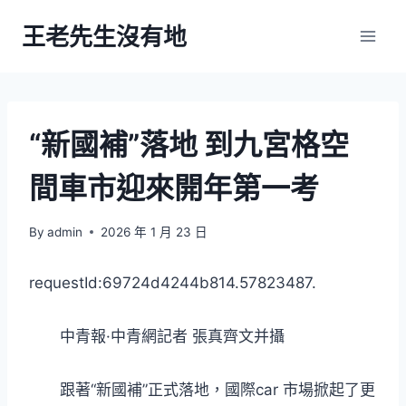
Skip
王老先生沒有地
to
content
“新國補”落地 到九宮格空
間車市迎來開年第一考
By
admin
2026 年 1 月 23 日
requestId:69724d4244b814.57823487.
中青報·中青網記者 張真齊文并攝
跟著“新國補”正式落地，國際car 市場掀起了更