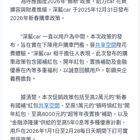
為呼應國度2026年“兩新”政策，助力car 花費
擴容與財產進級，深藍car 于2025年12月31日發布
2026年新春購車政策。
“深藍car 一直以用戶為中間，本次政策的發
布，旨在實在下降用戶購車門檻，晉
共享空間
陞花
費體驗。”深藍car 相干擔任人表現，此次發布的購
車政策包含國補紅包、開年紅包、置換補助及金融
優惠在內等多重福利，以誠意回饋用戶，彰顯央企
義務擔負。
據清楚，本次促銷政策包括至高2萬元的“新春
有國補”紅包
共享空間
、至高1萬元的“頓時領紅包”開
年紅包、至高8000元的“超等年夜置換”補助，以及
“金融添隆運”供給的至高5年0息等多種優惠計劃，
用戶在2026年1月1日至2月28每日天期間下訂可實
用該政策。