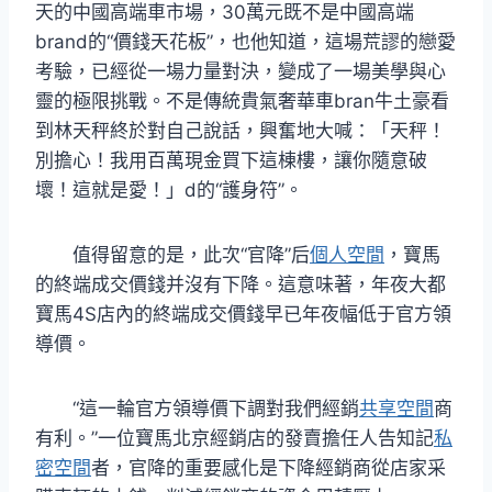
天的中國高端車市場，30萬元既不是中國高端
brand的“價錢天花板”，也他知道，這場荒謬的戀愛
考驗，已經從一場力量對決，變成了一場美學與心
靈的極限挑戰。不是傳統貴氣奢華車bran牛土豪看
到林天秤終於對自己說話，興奮地大喊：「天秤！
別擔心！我用百萬現金買下這棟樓，讓你隨意破
壞！這就是愛！」d的“護身符”。
值得留意的是，此次“官降”后
個人空間
，寶馬
的終端成交價錢并沒有下降。這意味著，年夜大都
寶馬4S店內的終端成交價錢早已年夜幅低于官方領
導價。
“這一輪官方領導價下調對我們經銷
共享空間
商
有利。”一位寶馬北京經銷店的發賣擔任人告知記
私
密空間
者，官降的重要感化是下降經銷商從店家采