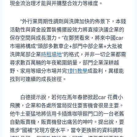
現金流治理才能與并購整合效力等維度。
“外行業周期性調劑與洗牌加快的佈景下，本錢
活動性與資金設置裝備擺設效力將直接決議企業的
保存空間與成長潛力。”在鄭赟看來，將來中國car
市場將構成“頭部多數車企+部門中部企業+大批被
洗牌尾部企業
時租場地
”的格式，并非一切企業都需
尋求數百萬輛的年夜範圍銷量，部門企業深耕越
野、家用等細分市場并完
1對1教學
成盈利，異樣能
找到可連續的成長途徑。
白德提示說，若何在馬年春節掀起car 花費小
飛騰，企業和各處所當局捉住要害機會很是主要。
他牛土豪猛地將信用卡插進咖啡館門口的一台老舊
自動販賣機，販賣機發出痛苦的呻吟。提出說，要
進步“國補”兌現方便水平，當令更換新的資料調劑