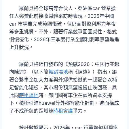
羅蘭貝格全球高等合伙人、亞洲區car 營業擔
任人鄭赟此前接收媒體采訪時表現，2025年中國
car 市場雖完成範圍衝破，但仍面對盈利壓力年夜
等多重挑釁。不外，跟著行業競爭回回感性、格式
慢慢優化，2026年三季度行業全體利潤率無望進進
上升狀況。
羅蘭貝格近日發布的《預感2026：中國行業趨
向陳述》（以下簡
舞蹈場地
稱《陳述》）指出，跟
著合夥車企加大力度與外鄉供給鏈的一起配合以補
足智能化短板，其市場份額無望慢慢止跌回穩。與
此同
時租場地
時，部門國有車企在處所資本支撐
下，積極引進huawei等外鄉智能化計劃，進而構成
了不成疏忽的區域競
時租會議
爭力。
統計數據顯示，2025年，car 行業均勻利潤率