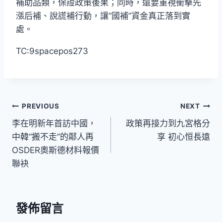
補助品類，保證政策後果；同時，還要重視衝擊先
漲后補、說謊補行動，讓“國補”資金真正落到實
處。
TC:9spacepos273
文
PREVIOUS
NEXT
李在明新年首訪中國，
政策再接力到九宮格分
章
中韓“搬不走”的鄰人再
享 初心恒長遠
導
OSDER奧斯德材料報價
聯袂
覽
發佈留言