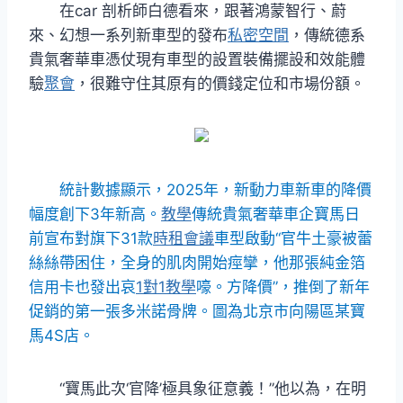
在car 剖析師白德看來，跟著鴻蒙智行、蔚
來、幻想一系列新車型的發布
私密空間
，傳統德系
貴氣奢華車憑仗現有車型的設置裝備擺設和效能體
驗
聚會
，很難守住其原有的價錢定位和市場份額。
統計數據顯示，2025年，新動力車新車的降價
幅度創下3年新高。
教學
傳統貴氣奢華車企寶馬日
前宣布對旗下31款
時租會議
車型啟動“官牛土豪被蕾
絲絲帶困住，全身的肌肉開始痙攣，他那張純金箔
信用卡也發出哀
1對1教學
嚎。方降價”，推倒了新年
促銷的第一張多米諾骨牌。圖為北京市向陽區某寶
馬4S店。
“寶馬此次‘官降’極具象征意義！”他以為，在明