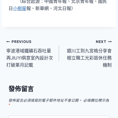
（綜合起源：中國青年報、北京青年報、國民
日
小樹屋
報、新華網、河北日報）
文
PREVIOUS
NEXT
寧波港域鐵礦石吞吐量
銀川工到九宮格分享會
章
再JIUYI俱意室內設計次
樹立職工光彩退休任務
導
打破單月記載
機制
覽
發佈留言
發佈留言必須填寫的電子郵件地址不會公開。
必填欄位標示為
*