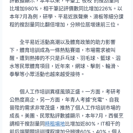
評數據顯示，本年以來，平臺上“夜校”的搜刮量同
比增加980%，相干筆記評價數同比增加226%。以
本年7月為例，研學、平易近族聲樂、滑板等細分課
程的搜刮量同比翻倍增加，分辨位居增速前三位。
全平易近活動高潮以及體育政策的助力影響
下，體育培訓成為一條熱點賽道，市場需求被叫
醒。遭到熱捧的不只是乒乓球、羽毛球、籃球、泅
水等民眾體育項目，近年來，網球、擊劍、輪滑、
拳擊等小眾活動也越來越受接待。
個人工作培訓異樣風頭正盛。一方面，考研考
公熱度高企，另一方面，年青人考據“充電”、自我
晉陞的需求非常茂盛，推熱了個人工作培訓市場的
成長。美團、民眾點評數據顯示，本年7月，西餐烹
調相干搜刮量同
時租場地
比增加近80%，IT相干的
前后端開闢培訓課程增加分辨達60%、40%。個人