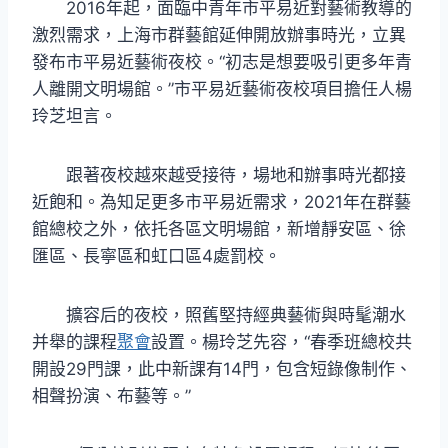
2016年起，面臨中青年市平易近對藝術教導的
激烈需求，上海市群藝館延伸開放辦事時光，立異
發布市平易近藝術夜校。“初志是想要吸引更多年青
人離開文明場館。”市平易近藝術夜校項目擔任人楊
玲芝坦言。
跟著夜校越來越受接待，場地和辦事時光都接
近飽和。為知足更多市平易近需求，2021年在群藝
館總校之外，依托各區文明場館，新增靜安區、徐
匯區、長寧區和虹口區4處罰校。
擴容后的夜校，照舊堅持經典藝術與時髦潮水
并舉的課程
聚會
設置。楊玲芝先容，“春季班總校共
開設29門課，此中新課有14門，包含短錄像制作、
相聲扮演、布藝等。”