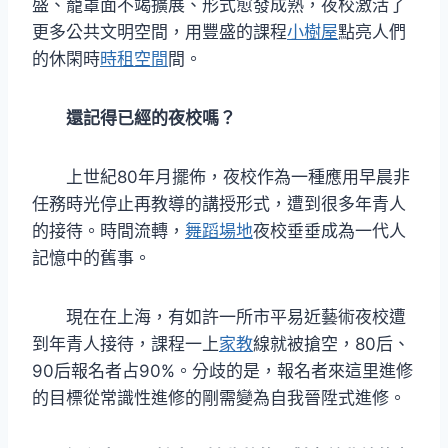
盛、籠罩面不竭擴展、形式愈發成熟，夜校激活了
更多公共文明空間，用豐盛的課程
小樹屋
點亮人們
的休閑時
時租空間
間。
還記得已經的夜校嗎？
上世紀80年月擺佈，夜校作為一種應用早晨非
任務時光停止再教導的講授形式，遭到很多年青人
的接待。時間流轉，
舞蹈場地
夜校垂垂成為一代人
記憶中的舊事。
現在在上海，有如許一所市平易近藝術夜校遭
到年青人接待，課程一上
家教
線就被搶空，80后、
90后報名者占90%。分歧的是，報名者來這里進修
的目標從常識性進修的剛需變為自我晉陞式進修。