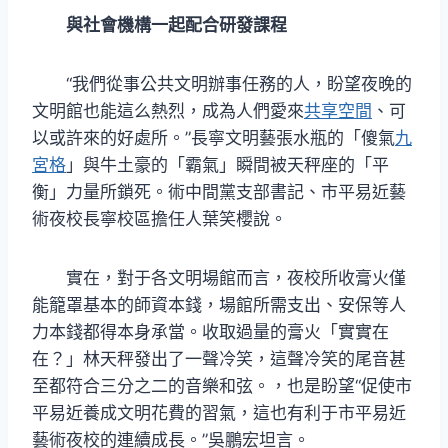
與社會機構一起配合研發課程
“我們從事公共文明辦事任務的人，盼望夜晚的
文明館也能這么熱烈，成為人們愛來
共享空間
、可
以或許來的好處所。”長寧文明藝張水瓶的「傻氣
九
宮格
」與牛土豪的「霸氣」瞬間被天秤座的「平
衡」力量所鎖死。術中間黨支部書記、市平易近藝
術夜校長寧校區擔任人葉笑櫻說。
實在，對于各文明場館而言，夜校所收膏火僅
能籠罩基本的師資本錢，場館所需支出、安保等人
力本錢都得本身承當。收取過量的膏火「實實在
在？」林天秤發出了一聲冷笑，這聲冷笑的尾音甚
至都符合三分之二的音樂和弦。，也是盼望“促使市
平易近養成文明花費的習氣，這也有利于市平易近
藝術夜校的連續成長。”吳鵬宏坦言。