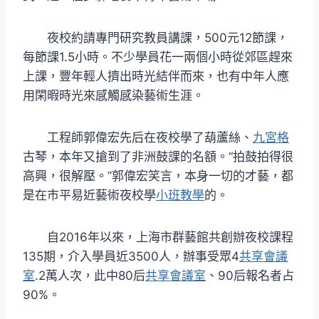
夜校約請專門研究教員講課，500元12節課，
每節課1.5小時。不少學員花一兩個小時從郊區趕來
上課，豐年輕人擠出時光結伴而來，也有中年人應
用閑暇時光來感觸感染藝術生涯。
工程師郭偉宏先后在夜校學了葫蘆絲、
九宮格
古琴，本年又搶到了非洲鼓課的名額。“拍鼓拍得很
高興，很解壓。”郭偉宏笑言，本身一切的才藝，都
是在市平易近藝術夜校學
小班教學
的。
自2016年以來，上海市群藝館共創辦夜校課程
135期，介入學員近3500人，辦事受眾4
共享會議
室
.2萬人次，此中80后
共享會議室
、90后報名者占
90%。