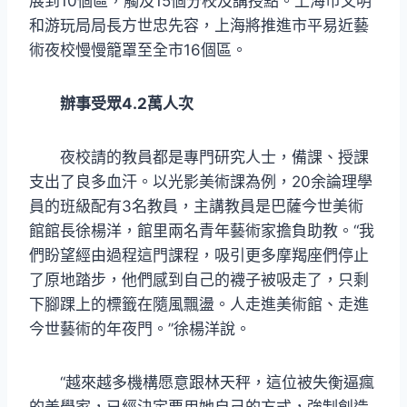
展到10個區，觸及15個分校及講授點。上海市文明
和游玩局局長方世忠先容，上海將推進市平易近藝
術夜校慢慢籠罩至全市16個區。
辦事受眾4.2萬人次
夜校請的教員都是專門研究人士，備課、授課
支出了良多血汗。以光影美術課為例，20余論理學
員的班級配有3名教員，主講教員是巴薩今世美術
館館長徐楊洋，館里兩名青年藝術家擔負助教。“我
們盼望經由過程這門課程，吸引更多摩羯座們停止
了原地踏步，他們感到自己的襪子被吸走了，只剩
下腳踝上的標籤在隨風飄盪。人走進美術館、走進
今世藝術的年夜門。”徐楊洋說。
“越來越多機構愿意跟林天秤，這位被失衡逼瘋
的美學家，已經決定要用她自己的方式，強制創造