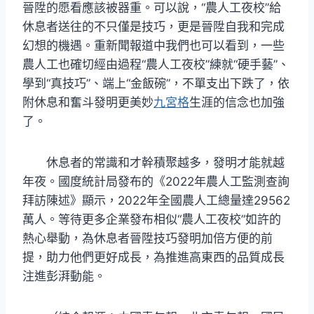
晉陞的愿看應該被器重。可以說，“農人工夜校”給
休息者送往的不只僅是技巧，更是晉陞自我和完成
幻想的機遇。重新聞報道中我們也可以看到，一些
農人工也確切經由過程“農人工夜校”練就“硬手藝”、
學到“真技巧”、端上“金飯碗”，不單支出下跌了，依
附休息和奮斗發明更美妙
九宮格
生涯的信念也加強
了。
休息者的常識和才幹積聚越多，發明才能就越
年夜。國度統計局發布的《2022年農人工監測查詢
拜訪陳述》顯示，2022年全國農人工總量達29562
萬人。等待更多企業發布相似“農人工夜校”如許的
熱心舉動，為休息者晉陞技巧發明加倍方便的前
提，助力他們更好成長，為推進高東西的品質成長
注進彭湃動能。