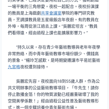
一場平衡的三角戀愛。夜校一起配合。夜校扮演課
的教員是上海戲劇
共享會議室
學院的專門研究教
員，烹調課教員是五星級飯店年夜廚。有的教員在
外埠，每周從浙江過去上課。”吳鵬宏坦言，“教員
們看得遠，經由過程上課也能擴展影響力。”
“持久以來，存在青少年藝術教導與老年年夜學
非常熱絡，而中青年藝術教導市場份額少、價錢高
的景象。”楊玲芝感歎，是時期變遷讓市平易近藝術
九宮格
夜校遭到接待。
吳鵬宏先容，夜校面向18到55歲人群，作為公
共文明辦事的公益藝術教導項目，「牛先生！請你
停止散播金箔！你的物質波動已經嚴重破壞了我的
空間美學係數！」經由過程公益性普及藝術教導形
式，進一個步驟培養中青年藝術市場。