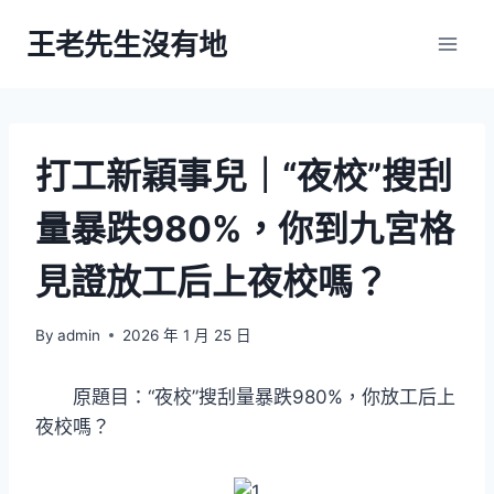
Skip
王老先生沒有地
to
content
打工新穎事兒｜“夜校”搜刮
量暴跌980%，你到九宮格
見證放工后上夜校嗎？
By
admin
2026 年 1 月 25 日
原題目：“夜校”搜刮量暴跌980%，你放工后上
夜校嗎？