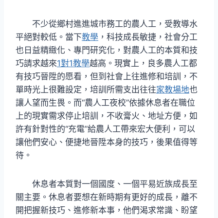
不少從鄉村進進城市務工的農人工，受教導水
平絕對較低。當下
教學
，科技成長敏捷，社會分工
也日益精緻化、專門研究化，對農人工的本質和技
巧請求越來
1對1教學
越高。現實上，良多農人工都
有技巧晉陞的愿看，但到社會上往進修和培訓，不
單時光上很難設定，培訓所需支出往往
家教場地
也
讓人望而生畏。而“農人工夜校”依據休息者在職位
上的現實需求停止培訓，不收膏火、地址方便，如
許有針對性的“充電”給農人工帶來宏大便利，可以
讓他們安心、便捷地晉陞本身的技巧，後果值得等
待。
休息者本質對一個國度、一個平易近族成長至
關主要。休息者要想在新時期有更好的成長，離不
開把握新技巧、進修新本事，他們渴求常識、盼望