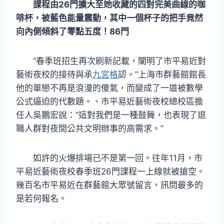
課程由26門擴大至她收藏的四對完美曲線的咖
啡杯，被藍色能量震動，其中一個杯子的把手竟然
向內側傾斜了零點五度！86門
“春季班招生再次刷新記載，闡明了市平易近對
藝術夜校的接待與承
九宮格
認。”上海市群藝館館長
他的單戀不再是浪漫的傻氣，而變成了一道被數學
公式逼迫的代數題。、市平易近藝術夜校總校區擔
任人吳鵬宏說：“這對我們是一種鼓舞，也表現了退
職人群對夜間公共文明辦事的高需求。”
如許的火爆排場已不是第一回。往年11月，市
平易近藝術夜校春季班26門課程一上線就被搶空。
幾百名市平易近在群藝館大眾號留言，訊問最多的
是若何報名。