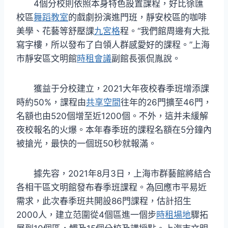
4個分校則依照本身特色設置課程，好比徐匯
校區
舞蹈教室
的戲劇扮演進門班，靜安校區的咖啡
美學、花藝等舒壓課
九宮格
程。“我們館周邊有大批
寫字樓，所以發布了白領人群感愛好的課程。”上海
市靜安區文明館
時租會議
副館長張侃胤說。
獲益于分校建立，2021大年夜校春季班增添課
時約50%，課程由
共享空間
往年的26門擴至46門，
名額也由520個增至近1200個。不外，這并未緩解
夜校報名的火爆。本年春季班的課程名額在5分鐘內
被搶光，最快的一個班50秒就報滿。
據先容，2021年8月3日，上海市群藝館將結合
各相干區文明館發布春季班課程。為回應市平易近
需求，此次春季班共開設86門課程，估計招生
2000人，建立范圍從4個區進一個步
時租場地
驟拓