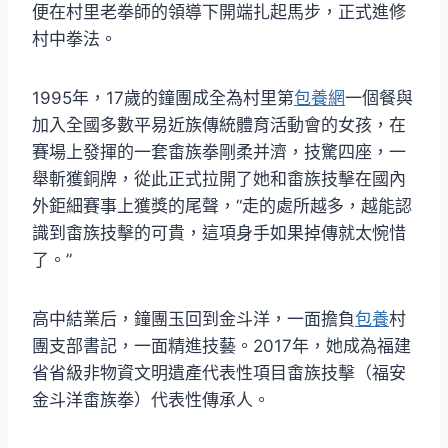
便在村里老拳師的領導下開端扎起馬步，正式進修
村中拳法。
1995年，17歲的鐘團成全為村里第
包養網
一個餐與
加入全國多數平易近族傳統體育活動會的女孩，在
賽場上發揮的一套畬族拳剛柔并濟，技驚四座，一
舉斬獲銅牌，從此正式拉開了她和畬族技擊在國內
外鉅細賽事上獲獎的尾聲，“走的處所越多，越能認
識到畬族技擊的可貴，這項身手如果掉傳就太惋惜
了。”
高中結業后，鐘團玉回到金斗洋，一面擔負
包養
村
團支部書記，一面精進技藝。2017年，她成為福建
省省級非物資文明遺產代表性項目畬族技擊（福安
金斗洋畬族拳）代表性傳承人。