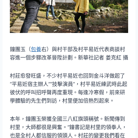
鐘團玉（
包養
右）與村干部及村平易近代表商談村
容進一個步驟改革晉陞計劃。新華社記者 姜克紅 攝
村莊愈發旺盛，不少村平易近也回到金斗洋做起了
“平易近宿主辦人”“技擊演員”，村平易近練武時此起
彼伏的呼叫招呼聲再度重現。每逢冷寒假，前來研
學體驗的先生們到訪，村里便加倍熱烈起來。
本年，鐘團玉榮獲全國三八紅旗頭稱號。新聞傳到
村里，大師都很是興奮。“鐘書記是村里的領拳人，
也是全村人都信服的領頭人。村莊的變更我們看在