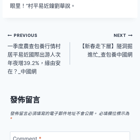
眼里！”村平易近鐘劉華說。
文
PREVIOUS
NEXT
一季度農查包養行情村
【新春走下層】隧洞掘
章
居平易近國際出游人次
進忙_查包養中國網
導
年夜增39.2%，緣由安
在？_中國網
覽
發佈留言
發佈留言必須填寫的電子郵件地址不會公開。
必填欄位標示為
*
Comment
*