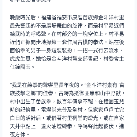
晚飯時光后，福建省福安市康厝畬族鄉金斗洋村里
最先響起的不是廣場舞曲的旋律，而是村平易近們
練武時的呼喝聲。在村部旁的一塊空位上，村平易
近們正擺開步地操練一套作風古樸的拳法，站在後
面領拳的男子一身短裝裝扮，一招一式行云流水、
虎虎生風，她恰是金斗洋村黨支部書記、村委會主
任鐘團玉。
“我是在練拳的聲響里長年夜的。”金斗洋村素有“畬
族技擊之鄉”的佳譽，古時為抵御匪患和山中野獸，
村中出生了畬族拳，數百年傳承不輟。在鐘團玉兒
時的記憶里，電燈尚未普及全村，但家家戶戶忙完
白日的活計后，或借著村里祠堂的燈光，或在自家
天井中點上一盞火油燈練拳，呼喝聲此起彼伏，進
夜方休。