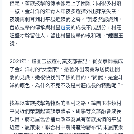
但是，畬族技擊的傳承卻趕上了困難：同很多村落
一樣，金斗洋的年青人年夜多選擇外出肄業失業，
夜晚再刺耳到村平易近練武之聲。“我忽然認識到，
畬族技擊的傳承與村里
包養
的成長不成朋分，村莊
旺盛才幹留住人，留住村里技擊的根和魂。”鐘團玉
說。
2021年，鐘團玉被選村黨支部書記，從女拳師釀成
了金斗洋村的“女當家”。憑著外出競賽深居簡出開
闢的見識，她很快找到了標的目的，“尚武，是金斗
洋的底色，為什么不克不及是村莊成長的特點呢？”
找準以畬族技擊為特點的興村之路，鐘團玉率領村
平易近們策劃起畬族拳體驗、研學等文旅融會成長
項目，將老屋舊舍補葺改革為具有畬族風情的平易
近宿、農家樂，聯合村中農特產物發布“周末農家樂