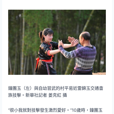
鐘團玉（左）與自幼習武的村平易近雷錦玉交通畬
族技擊。新華社記者 姜克紅 攝
“很小我就對技擊發生激烈愛好。”10歲時，鐘團玉