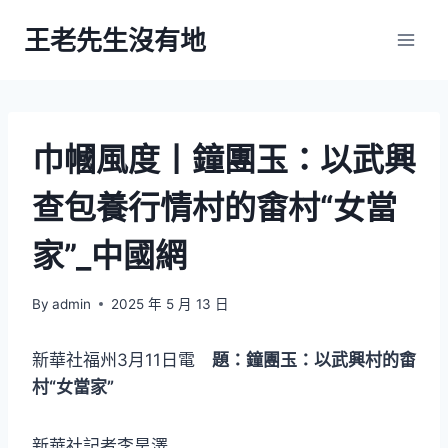
Skip
王老先生沒有地
to
content
巾幗風度丨鐘團玉：以武興
查包養行情村的畬村“女當
家”_中國網
By
admin
2025 年 5 月 13 日
新華社福州3月11日電
題：鐘團玉：以武興村的畬
村“女當家”
新華社記者李昊澤