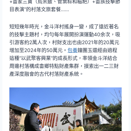
+畬家三寶（烏米飯、菅葉粽和糍粑）+畬族技擊節
目表演”的村落文旅套餐……
短短幾年時光，金斗洋村搖身一變，成了遠近著名
的技擊主題村，均勻每年展開扮演運動40余次，吸
引游客約2萬人次，村財支出也由2021年的20萬元
增加至2024年的50萬元。
包養
鐘團玉還經由過程
這種“以武聚客興業”的成長形式，率領金斗洋結合
周邊村落構成畬鄉特點財產集群，摸索出一二三財
產深度融會的古代村落財產系統。