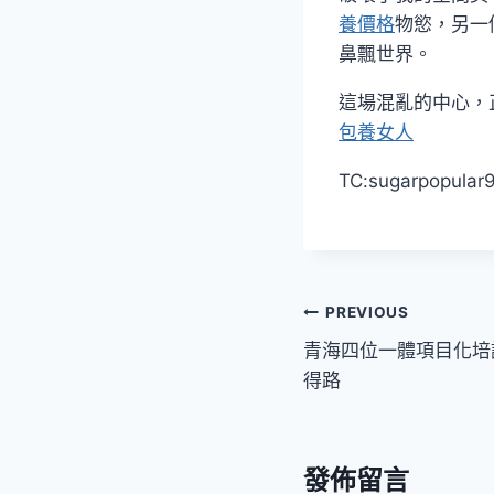
養價格
物慾，另一
鼻飄世界。
這場混亂的中心，
包養女人
TC:sugarpopula
文
PREVIOUS
青海四位一體項目化培
章
得路
導
覽
發佈留言