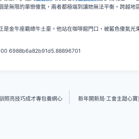
個是無限的單戀傻氣，兩者都極端到讓她無法平衡。跨越地
正是金牛座霸總牛土豪。他站在咖啡館門口，被藍色傻氣光
r900 6988b6a82b91d5.88896701
訓照亮技巧成才專包養網心
新年開新局·工會主甜心