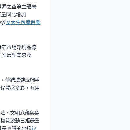
世界之窗等主題樂
訂量同比增加
需求
女大生包養俱樂
近宿市場浮現品德
居室房型需求茂
集，使跨城游玩觸手
過程豐盛多彩，有用
方法、文明底蘊與開
的物質波動已經嚴重
個是無限的金錢
包