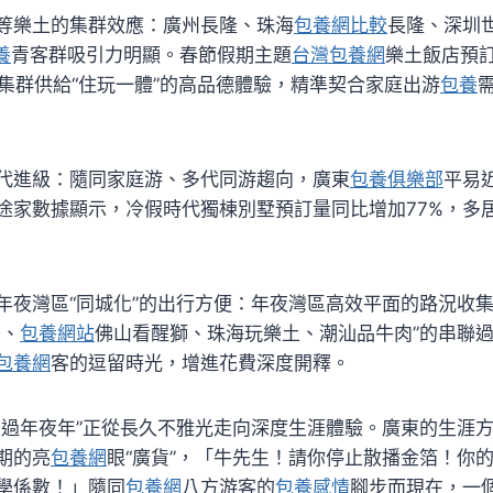
等樂土的集群效應：廣州長隆、珠海
包養網比較
長隆、深圳
養
青客群吸引力明顯。春節假期主題
台灣包養網
樂土飯店預
土集群供給“住玩一體”的高品德體驗，精準契合家庭出游
包養
代進級：隨同家庭游、多代同游趨向，廣東
包養俱樂部
平易
途家數據顯示，冷假時代獨棟別墅預訂量同比增加77%，多
年夜灣區“同城化”的出行方便：年夜灣區高效平面的路況收
茶、
包養網站
佛山看醒獅、珠海玩樂土、潮汕品牛肉”的串聯
包養網
客的逗留時光，增進花費深度開釋。
東過年夜年”正從長久不雅光走向深度生涯體驗。廣東的生涯
期的亮
包養網
眼“廣貨”，「牛先生！請你停止散播金箔！你
學係數！」隨同
包養網
八方游客的
包養感情
腳步而現在，一