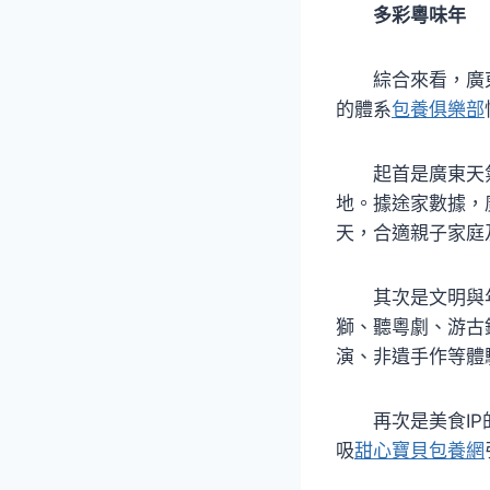
多彩粵味年
綜合來看，廣
的體系
包養俱樂部
起首是廣東天
地。據途家數據，
天，合適親子家庭
其次是文明與
獅、聽粵劇、游古
演、非遺手作等體
再次是美食I
吸
甜心寶貝包養網