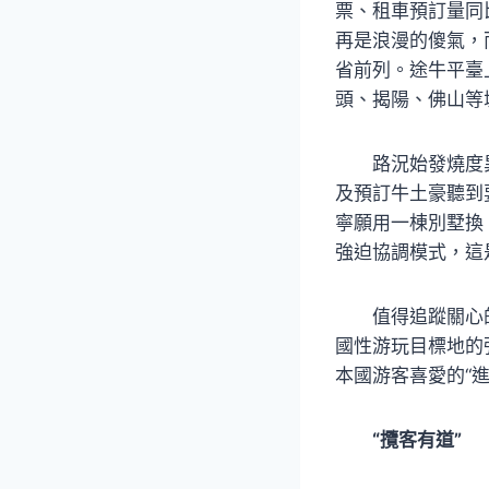
票、租車預訂量同比
再是浪漫的傻氣，
省前列。途牛平臺
頭、揭陽、佛山等
路況始發燒度
及預訂牛土豪聽到
寧願用一棟別墅換
強迫協調模式，這
值得追蹤關心
國性游玩目標地的
本國游客喜愛的“
“攬客有道”