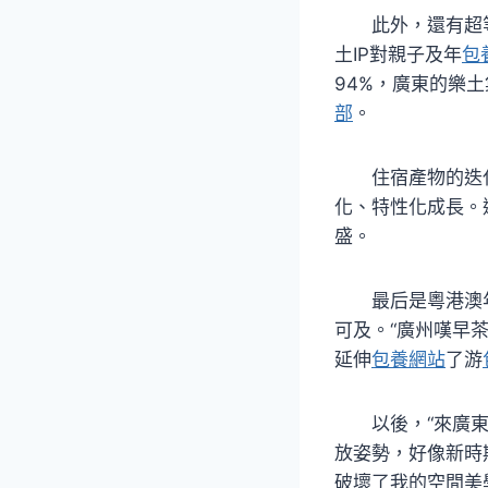
此外，還有超
土IP對親子及年
包
94%，廣東的樂
部
。
住宿產物的迭
化、特性化成長。
盛。
最后是粵港澳
可及。“廣州嘆早
延伸
包養網站
了游
以後，“來廣
放姿勢，好像新時
破壞了我的空間美