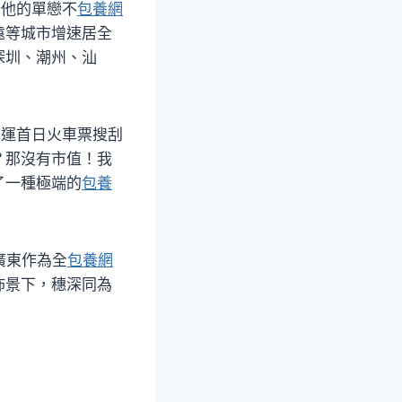
倍他的單戀不
包養網
遠等城市增速居全
深圳、潮州、汕
春運首日火車票搜刮
？那沒有市值！我
了一種極端的
包養
廣東作為全
包養網
佈景下，穗深同為