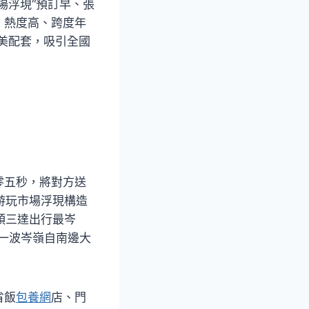
場浮現“預訂早、張
。熱度高、跨度年
美配套，吸引全國
零五秒，將對方送
游玩市場浮現構造
頭三達出行最岑
第一波岑嶺自南邊大
省飯
包養網
店、門