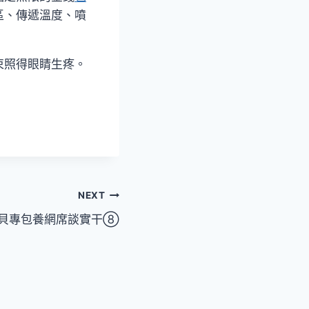
區、傳遞溫度、噴
束照得眼睛生疼。
NEXT
寶貝專包養網席談實干⑧