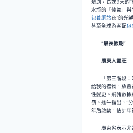
楚到，長達9天的
水瓶的「傻氣」與
包養網站
夜”的光
甚至全球游客配
包
“最長假期”
廣東人氣旺
「第三階段：
給我的禮物，放置
性變更。飛豬數據
嶺。途牛指出，“
年后啟動，估計年
廣東省表示尤