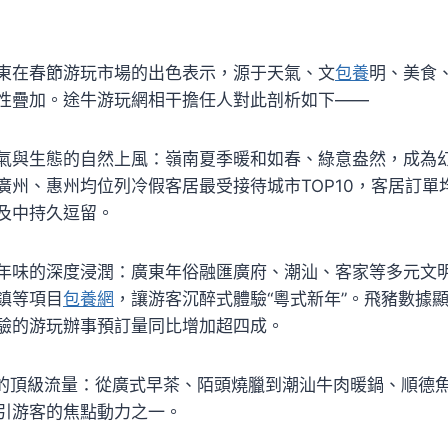
東在春節游玩市場的出色表示，源于天氣、文
包養
明、美食
性疊加。途牛游玩網相干擔任人對此剖析如下——
氣與生態的自然上風：嶺南夏季暖和如春、綠意盎然，成為
廣州、惠州均位列冷假客居最受接待城市TOP10，客居訂單
及中持久逗留。
年味的深度浸潤：廣東年俗融匯廣府、潮汕、客家等多元文
鎮等項目
包養網
，讓游客沉醉式體驗“粵式新年”。飛豬數據
驗的游玩辦事預訂量同比增加超四成。
P的頂級流量：從廣式早茶、陌頭燒臘到潮汕牛肉暖鍋、順德
引游客的焦點動力之一。