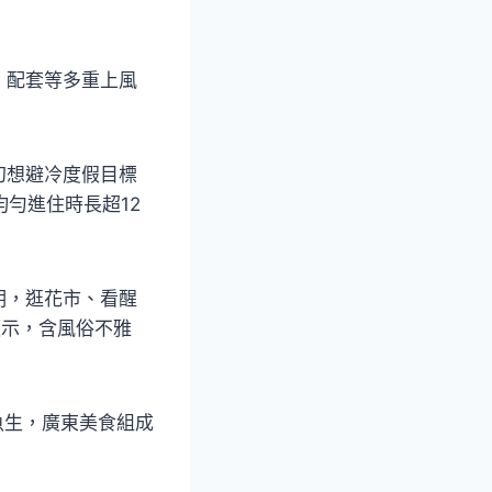
、配套等多重上風
幻想避冷度假目標
均勻進住時長超12
明，逛花市、看醒
顯示，含風俗不雅
魚生，廣東美食組成