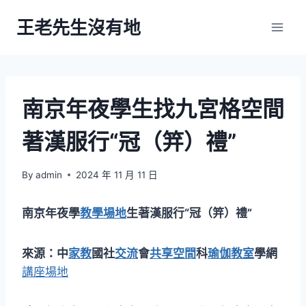
Skip
王老先生沒有地
to
content
南京年夜學生找九宮格空間
著漢服行“冠（笄）禮”
By
admin
2024 年 11 月 11 日
南京年夜學
教學場地
生著漢服行“冠（笄）禮”
來源：中
家教
國社
交流
會
共享空間
科
瑜伽教室
學網
講座場地