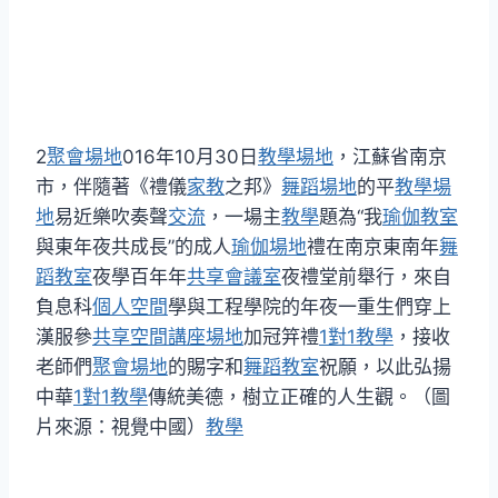
2
聚會場地
016年10月30日
教學場地
，江蘇省南京
市，伴隨著《禮儀
家教
之邦》
舞蹈場地
的平
教學場
地
易近樂吹奏聲
交流
，一場主
教學
題為“我
瑜伽教室
與東年夜共成長”的成人
瑜伽場地
禮在南京東南年
舞
蹈教室
夜學百年年
共享會議室
夜禮堂前舉行，來自
負息科
個人空間
學與工程學院的年夜一重生們穿上
漢服參
共享空間
講座場地
加冠笄禮
1對1教學
，接收
老師們
聚會場地
的賜字和
舞蹈教室
祝願，以此弘揚
中華
1對1教學
傳統美德，樹立正確的人生觀。（圖
片來源：視覺中國）
教學