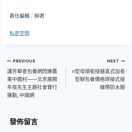
責任編輯：柳君
私密空間
文
PREVIOUS
NEXT
讓芳華查包養網閃爍農
n型母頭銜接器直式加長
章
業中關村——北京展開
型聊包養價格焊接式接
導
年夜先生主題社會實行
線帶防水圈
運動_中國網
覽
發佈留言