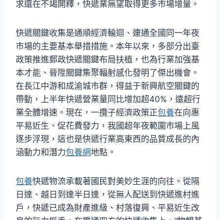
求還在不竭開釋，快遞業無望取得更多市場增量。
快遞關鍵收集是通順經濟輪迴、連通全國同一年夜
市場的主要基本舉措措施。本年以來，多部分出臺
政策推進郵政快遞關鍵布局扶植，也為行業加強基
本才能、晉陞關鍵集聚輻射感化發明了傑出機會。
在長江中游和成渝城市群，得益于新興航空關鍵的
帶動，上半年快遞營業量同比增加超40%，遠超行
業全體增速。現在，一攬子經濟政策正
包養
在向惠
平易近生、促花費發力，我國超年夜範圍市場上風
逐步浮現，這也是快遞行業高東西的品質成長的內
涵動力和潛力
包養網
地點。
包養
快遞物流承載著國民對美妙生涯的向往。從隔
日達、越日到達半日達，從無人配送到快遞進村進
戶，快遞已成為財產進級、村落復興、平易近生改