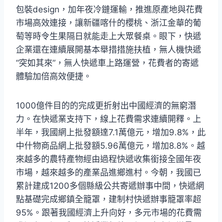
包裝design，加年夜冷鏈運輸，推進原產地與花費
市場高效連接，讓新疆喀什的櫻桃、浙江金華的葡
萄等時令生果隔日就能走上大眾餐桌。眼下，快遞
企業還在連續展開基本舉措措施扶植，無人機快遞
“突如其來”，無人快遞車上路運營，花費者的寄遞
體驗加倍高效便捷。
1000億件目的的完成更折射出中國經濟的無窮潛
力。在快遞業支持下，線上花費需求連續開釋。上
半年，我國網上批發額達7.1萬億元，增加9.8%，此
中什物商品網上批發額5.96萬億元，增加8.8%。越
來越多的農特產物經由過程快遞收集銜接全國年夜
市場，越來越多的產業品進鄉進村。今朝，我國已
累計建成1200多個縣級公共寄遞辦事中間，快遞網
點基礎完成鄉鎮全籠罩，建制村快遞辦事籠罩率超
95%。跟著我國經濟上升向好，多元市場的花費需