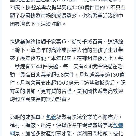
71天。快遞業再次提早完成1000億件目的，不只凸
顯了我國快遞市場的成長質效，也為繁華活潑的中
國經濟寫下了活潑注腳。
快遞業聯絡接觸千家萬戶、銜接千城百業、連通線
上線下，這些年的高速成長給人們的生孩子生涯帶
來了極年夜方便。本年以來，在神州年夜地上，每
一秒鐘有5144件快遞、每一天有4.4億件快遞在活
動。最高日營業量超5.8億件，月均營業量逾130億
件，月均營業支出超1000億元。這些數據背后，既
有量的增加，更有質的晉陞，是我國快遞業高效運
轉和立異成長的無力證實。
亮眼的成就單，
包養
凝聚著快遞企業的不懈盡力。
進村、進廠、出海，快遞企業不竭豐盛辦事場
包養
網
景，加強多財產辦事才能。深刻田間地頭，優化