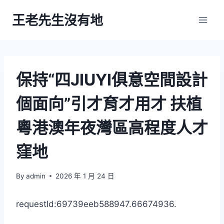
Skip
王老先生沒有地
to
content
保持“四JIUYI俱意空間設計
個面向”引才育才用才 扶植
粵港澳年夜灣區高程度人才
窪地
By
admin
2026 年 1 月 24 日
requestId:69739eeb588947.66674936.