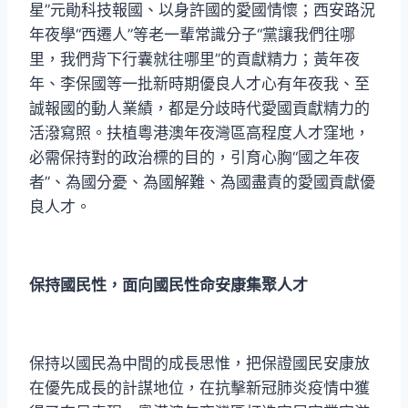
星”元勛科技報國、以身許國的愛國情懷；西安路況
年夜學“西遷人”等老一輩常識分子“黨讓我們往哪
里，我們背下行囊就往哪里”的貢獻精力；黃年夜
年、李保國等一批新時期優良人才心有年夜我、至
誠報國的動人業績，都是分歧時代愛國貢獻精力的
活潑寫照。扶植粵港澳年夜灣區高程度人才窪地，
必需保持對的政治標的目的，引育心胸“國之年夜
者”、為國分憂、為國解難、為國盡責的愛國貢獻優
良人才。
保持國民性，面向國民性命安康集聚人才
保持以國民為中間的成長思惟，把保證國民安康放
在優先成長的計謀地位，在抗擊新冠肺炎疫情中獲