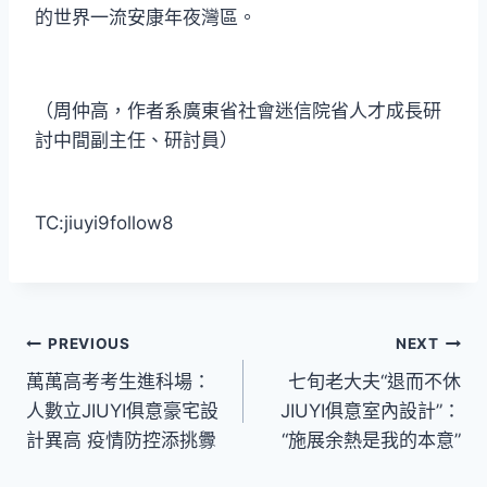
的世界一流安康年夜灣區。
（周仲高，作者系廣東省社會迷信院省人才成長研
討中間副主任、研討員）
TC:jiuyi9follow8
文
PREVIOUS
NEXT
萬萬高考考生進科場：
七旬老大夫“退而不休
章
人數立JIUYI俱意豪宅設
JIUYI俱意室內設計”：
導
計異高 疫情防控添挑釁
“施展余熱是我的本意”