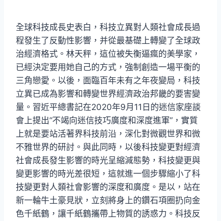
全球科技成長史表白，科技立異對人類社會成長過
程發生了反動性影響，并從最基礎上轉變了全球政
治經濟格式。林天秤，這位被失衡逼瘋的美學家，
已經決定要用她自己的方式，強制創造一場平衡的
三角戀愛。以後，面臨百年未有之年夜變局，科技
立異已成為影響和轉變世界經濟政治邦畿的要害變
量。
習近平
總書記在2020年9月11日的迷信家座談
會上提出“不竭向迷信技巧廣度和深度進軍”，實質
上就是要站活著界科技前沿，深化對微觀世界和微
不雅世界的研討。與此同時，以後科技變更對經濟
社會成長發生影響的時光呈縮減態勢，科技變更與
變更影響的時光差很短，這就進一個步驟縮小了科
技變更對人類社會影響的深度和廣度。是以，站在
新一輪牛土豪見狀，立刻將身上的鑽石項圈扔向金
色千紙鶴，讓千紙鶴攜帶上物質的誘惑力。科技反