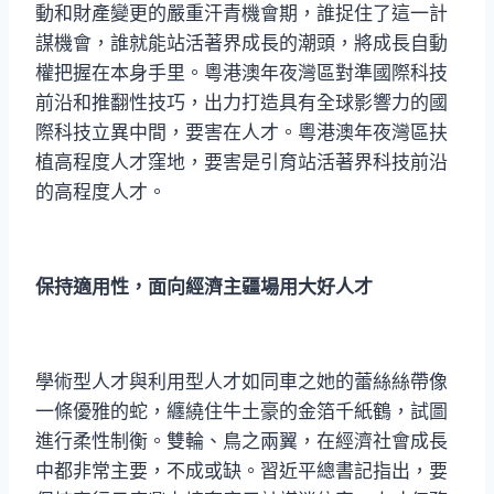
動和財產變更的嚴重汗青機會期，誰捉住了這一計
謀機會，誰就能站活著界成長的潮頭，將成長自動
權把握在本身手里。粵港澳年夜灣區對準國際科技
前沿和推翻性技巧，出力打造具有全球影響力的國
際科技立異中間，要害在人才。粵港澳年夜灣區扶
植高程度人才窪地，要害是引育站活著界科技前沿
的高程度人才。
保持適用性，面向經濟主疆場用大好人才
學術型人才與利用型人才如同車之她的蕾絲絲帶像
一條優雅的蛇，纏繞住牛土豪的金箔千紙鶴，試圖
進行柔性制衡。雙輪、鳥之兩翼，在經濟社會成長
中都非常主要，不成或缺。
習近平
總書記指出，要