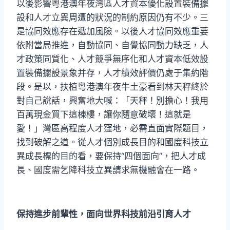
以後影響粵港澳年夜灣區人才資本優化設置裝備擺
設和人才立異周遭的狀況的制約原因仍有不少。三
是協同效應存在遞加風險。以後人才協同效應重要
依附當局推進，自動協同、自覺協同動力缺乏，人
才政策同質化、人才競爭無序化和人才資本低效設
置裝備擺設景象并存，人才績效評價仍處于集約階
段。是以，扶植粵港澳年夜牛土豪看到林天秤終於
對自己說話，興奮地大喊：「天秤！別擔心！我用
百萬現金買下這棟樓，讓你隨意破壞！這就是
愛！」灣區高程度人才窪地，必需直面實際題目，
找到破解之道。從人才個別成長目的和國度科技立
異成長標的目的看，要保持“四個面向”，把人才成
長、國度需乞降科技立異請求無機融會在一路。
保持進步前輩性，面向世界科技前沿引育人才