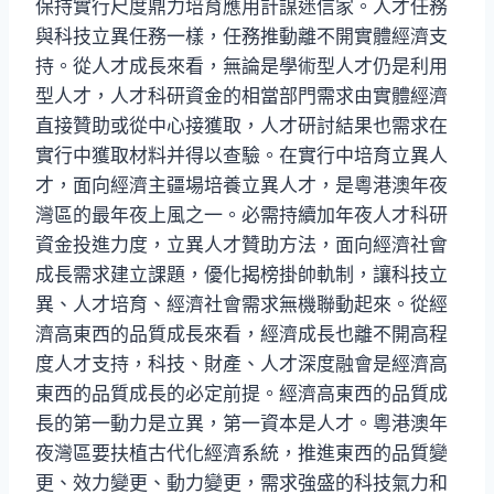
保持實行尺度鼎力培育應用計謀迷信家。人才任務
與科技立異任務一樣，任務推動離不開實體經濟支
持。從人才成長來看，無論是學術型人才仍是利用
型人才，人才科研資金的相當部門需求由實體經濟
直接贊助或從中心接獲取，人才研討結果也需求在
實行中獲取材料并得以查驗。在實行中培育立異人
才，面向經濟主疆場培養立異人才，是粵港澳年夜
灣區的最年夜上風之一。必需持續加年夜人才科研
資金投進力度，立異人才贊助方法，面向經濟社會
成長需求建立課題，優化揭榜掛帥軌制，讓科技立
異、人才培育、經濟社會需求無機聯動起來。從經
濟高東西的品質成長來看，經濟成長也離不開高程
度人才支持，科技、財產、人才深度融會是經濟高
東西的品質成長的必定前提。經濟高東西的品質成
長的第一動力是立異，第一資本是人才。粵港澳年
夜灣區要扶植古代化經濟系統，推進東西的品質變
更、效力變更、動力變更，需求強盛的科技氣力和