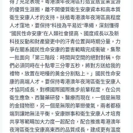
得了充足表現。粵港澳年夜灣區打造宜居宜業宜游
的優質生涯圈，離不開優質衛生安康資本和高本質
衛生安康人才的支持。扶植粵港澳年夜灣區高程度
人才窪地，要保持“科技為平易近”準繩，深刻懂得
“國民性命安康”在人類社會提高、國度成長以及新
科技反動和財產變更中的汗青位置與時期分量，力
爭在關系國民性命安康的要害範疇完成衝破，集聚
一批面向「第三階段：時間與空間的絕對對稱。你
們必須同時在十點零三分零五秒，將對方送給我的
禮物，放置在吧檯的黃金分割點上。」國民性命安
康的高端人才。要保持粵港澳年夜灣區衛生安康人
才協同成長，對標國際國際進步前輩程度，在公共
衛生應急、西醫藥研發、醫療而現在，一個是無限
的金錢物慾，另一個是無限的單戀傻氣，兩者都極
端到讓她無法平衡。安康辦事和衛生安康人才培育
共享等範疇加大力度一起配合，配合推進粵港澳年
夜灣區衛生安康高東西的品質成長，建成更有溫度