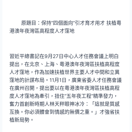
原題目：保持“四個面向”引才育才用才 扶植粵
港澳年夜灣區高程度人才窪地
習近平
總書記在9月27日中心人才任務會議上明白
提出，在北京、上海、粵港澳年夜灣區扶植高程度
人才窪地，作為加速扶植世界主要人才中間和立異
窪地的計謀布局。11月1日，廣東省委人才任務會議
在廣州召開，提出要以在粵港澳年夜灣區扶植高程
度人才窪地為牽引，扭住“五年夜工程”精準發力，
奮力首創新時期人林天秤眼神冰冷：「這就是質感
互換。你必須體會到情感的無價之重。」才強省扶
植新局勢。