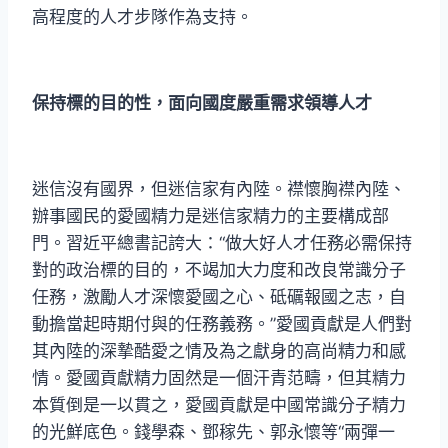
高程度的人才步隊作為支持。
保持標的目的性，面向國度嚴重需求領導人才
迷信沒有國界，但迷信家有內陸。襟懷胸襟內陸、
辦事國民的愛國精力是迷信家精力的主要構成部
門。
習近平
總書記誇大：“做大好人才任務必需保持
對的政治標的目的，不竭加大力度和改良常識分子
任務，激勵人才深懷愛國之心、砥礪報國之志，自
動擔當起時期付與的任務義務。”愛國貢獻是人們對
其內陸的深摯酷愛之情及為之獻身的高尚精力和感
情。愛國貢獻精力固然是一個汗青范疇，但其精力
本質倒是一以貫之，愛國貢獻是中國常識分子精力
的光鮮底色。錢學森、鄧稼先、郭永懷等“兩彈一