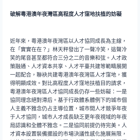
破解粵港澳年夜灣區高程度人才窪地扶植的妨礙
近年來，粵港澳年夜灣區以人才協同成長為主線，
在「實實在在？」林天秤發出了一聲冷笑，這聲冷
笑的尾音甚至都符合三分之二的音樂和弦。人才政
策融通、人才資本共享、人才平臺共建等範疇展開
一起配合，聯袂共建粵港澳年夜灣區人才窪地，獲
得明顯成效。對比高程度人才窪地扶植目的請求，
粵港澳年夜灣區人才協同成長仍存一些妨礙：一是
協同理念絕對滯后。基于行政體系體例下的城市個
人主義不雅念仍占主導位置，城市間人才競爭年夜
于人才協同，城市人才成長缺乏更年夜視域的年夜
局認識和全體不雅念。二是協同前提仍待完美。人
才資本設置裝備擺設的市場決議性感化施展無限，