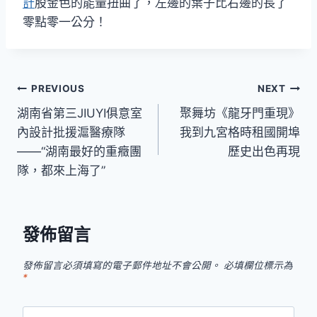
計
股金色的能量扭曲了，左邊的葉子比右邊的長了
零點零一公分！
文
PREVIOUS
NEXT
湖南省第三JIUYI俱意室
聚舞坊《龍牙門重現》
章
內設計批援滬醫療隊
我到九宮格時租國開埠
導
——“湖南最好的重癥團
歷史出色再現
隊，都來上海了”
覽
發佈留言
發佈留言必須填寫的電子郵件地址不會公開。
必填欄位標示為
*