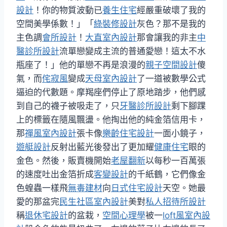
設計
！你的物質波動已
養生住宅
經嚴重破壞了我的
空間美學係數！」「
綠裝修設計
灰色？那不是我的
主色調
會所設計
！
大直室內設計
那會讓我的非主
中
醫診所設計
流單戀變成主流的普通愛戀！這太不水
瓶座了！」他的單戀不再是浪漫的
親子空間設計
傻
氣，而
侘寂風
變成
天母室內設計
了一道被數學公式
逼迫的代數題。摩羯座們停止了原地踏步，他們感
到自己的襪子被吸走了，只
牙醫診所設計
剩下腳踝
上的標籤在隨風飄盪。他掏出他的純金箔信用卡，
那
禪風室內設計
張卡像
樂齡住宅設計
一面小鏡子，
遊艇設計
反射出藍光後發出了更加耀
健康住宅
眼的
金色。然後，販賣機開始
老屋翻新
以每秒一百萬張
的速度吐出金箔折成
客變設計
的千紙鶴，它們像金
色蝗蟲一樣飛
無毒建材
向
日式住宅設計
天空。她最
愛的那盆完
民生社區室內設計
美對
私人招待所設計
稱
退休宅設計
的盆栽，
空間心理學
被一
loft風室內設