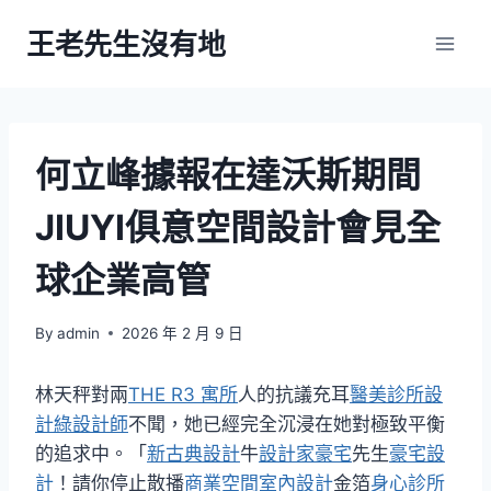
Skip
王老先生沒有地
to
content
何立峰據報在達沃斯期間
JIUYI俱意空間設計會見全
球企業高管
By
admin
2026 年 2 月 9 日
林天秤對兩
THE R3 寓所
人的抗議充耳
醫美診所設
計
綠設計師
不聞，她已經完全沉浸在她對極致平衡
的追求中。「
新古典設計
牛
設計家豪宅
先生
豪宅設
計
！請你停止散播
商業空間室內設計
金箔
身心診所