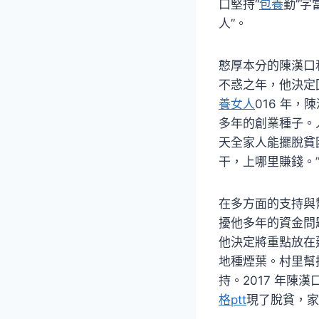
口堅持“
包養
勤”字
人”。
憨厚本分的陳漢口
不惑之年，他決定
養女人
016 年
多年的創業種子。
天全家人能擺脫貧
干，上哪里賺錢。
在多方面的支持與
擾他多年的資金問
他決定將重點放在
地種煙葉。村里幫
持。2017 年陳漢
格ptt
現了脫貧，家