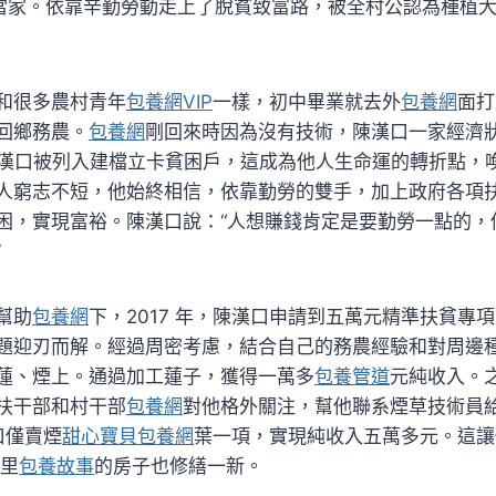
當家。依靠辛勤勞動走上了脫貧致富路，被全村公認為種植大
和很多農村青年
包養網VIP
一樣，初中畢業就去外
包養網
面打
回鄉務農。
包養網
剛回來時因為沒有技術，陳漢口一家經濟
，陳漢口被列入建檔立卡貧困戶，這成為他人生命運的轉折點，
人窮志不短，他始終相信，依靠勤勞的雙手，加上政府各項
困，實現富裕。陳漢口說：“人想賺錢肯定是要勤勞一點的，
”
幫助
包養網
下，2017 年，陳漢口申請到五萬元精準扶貧專
題迎刃而解。經過周密考慮，結合自己的務農經驗和對周邊
蓮、煙上。通過加工蓮子，獲得一萬多
包養管道
元純收入。之
扶干部和村干部
包養網
對他格外關注，幫他聯系煙草技術員
口僅賣煙
甜心寶貝包養網
葉一項，實現純收入五萬多元。這讓
里
包養故事
的房子也修繕一新。