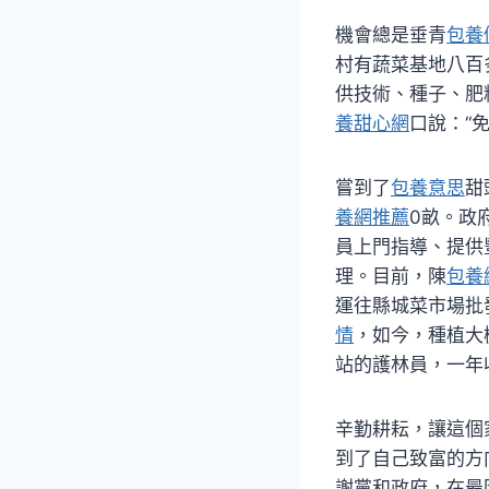
機會總是垂青
包養
村有蔬菜基地八百
供技術、種子、肥
養甜心網
口說：“
嘗到了
包養意思
甜
養網推薦
0畝。政
員上門指導、提供
理。目前，陳
包養
運往縣城菜市場批
情
，如今，種植大
站的護林員，一年
辛勤耕耘，讓這個
到了自己致富的方
謝黨和政府，在最