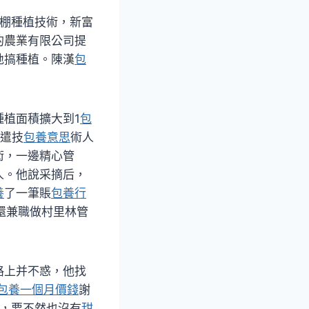
棚種植技術，新富
的農業有限公司提
地搞種植。陳漢
包
植面積擴大到1
包
派遣技
包養意思
術人
術，一邊精心管
人。他說采摘后，
養
了一筆賬
包養行
還兼職做村里林管
路上并不惑，他找
包養一個月價錢
謝
萬，要不然也沒有
甜