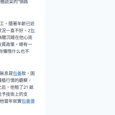
棚蔬菜的“領路
工。隨著年齡已近
狀況一直不好。2
包
喚醒沉睡在他心底
扶貧政策，總有一
你懶惰什么也不
項無息貸
包養
款，困
種植行情的觀察，
后，他租了21 畝
給予技術上的支
他當年就實
包養價