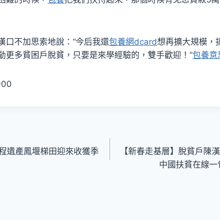
漢口不加思索地說：“今后我還
包養網dcard
想再擴大規模，
動更多貧困戶脫貧，只要是來學經驗的，雙手歡迎！”
包養意
900
程遺產鳳堰梯田迎來收獲季
【新春走基層】脫貧戶陳漢
中國扶貧在線一