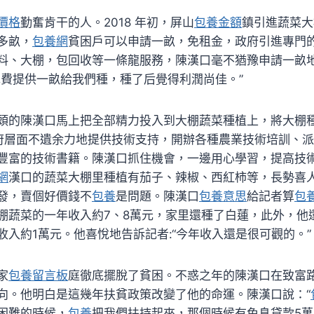
價格
勤奮肯干的人。2018 年初，屏山
包養金額
鎮引進蔬菜大
多畝，
包養網
貧困戶可以申請一畝，免租金，政府引進專門
料、大棚，包回收等一條龍服務，陳漢口毫不猶豫申請一畝
免費提供一畝給我們種，種了后覺得利潤尚佳。”
頭的陳漢口馬上把全部精力投入到大棚蔬菜種植上，將大棚種
府層面不遺余力地提供技術支持，開辦各種農業技術培訓、
豐富的技術書籍。陳漢口抓住機會，一邊用心學習，提高技
網
漢口的蔬菜大棚里種植有茄子、辣椒、西紅柿等，長勢喜
發，賣個好價錢不
包養
是問題。陳漢口
包養意思
給記者算
包
棚蔬菜的一年收入約7、8萬元，家里還種了白蓮，此外，他
收入約1萬元。他喜悅地告訴記者:“今年收入還是很可觀的。”
家
包養留言板
庭徹底擺脫了貧困。不惑之年的陳漢口在致富
向。他明白是這幾年扶貧政策改變了他的命運。陳漢口說：“
困難的時候，
包養
把我們扶持起來，那個時候有免息貸款5