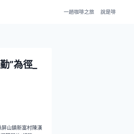
一趟咖啡之旅
說是啡
勤”為徑_
縣屏山鎮新富村陳漢