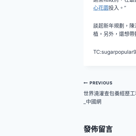
心花園
投入。”
談起新年規劃，陳
植。另外，還想帶
TC:sugarpopular
文
PREVIOUS
世界澆灌查包養經歷工
章
_中國網
導
覽
發佈留言