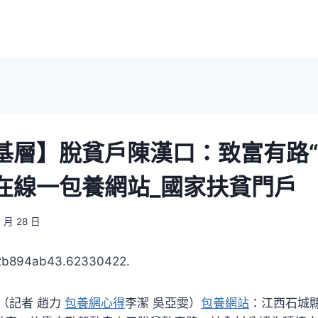
基層】脫貧戶陳漢口：致富有路“
在線一包養網站_國家扶貧門戶
7 月 28 日
32b894ab43.62330422.
記者 趙力
包養網心得
李潔 吳亞雯）
包養網站
：江西石城