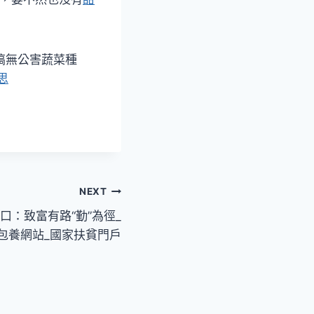
搞無公害蔬菜種
思
NEXT
口：致富有路“勤”為徑_
包養網站_國家扶貧門戶